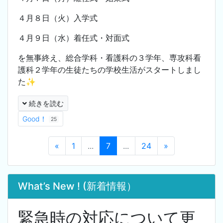
４月８日（火）入学式
４月９日（水）着任式・対面式
を無事終え、総合学科・看護科の３学年、専攻科看
護科２学年の生徒たちの学校生活がスタートしまし
た✨
続きを読む
Good！
25
«
1
...
7
...
24
»
What’s New ! (新着情報）
緊急時の対応について更