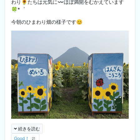
わり🌻たちは元気に〰️ほぼ満開をむかえています
🍀*゜
今朝のひまわり畑の様子です😊
続きを読む
Good！
21