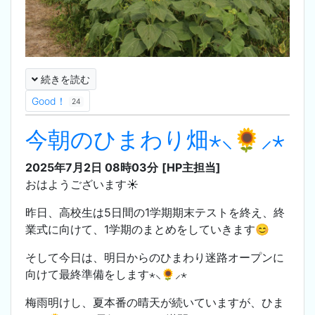
続きを読む
Good！
24
今朝のひまわり畑⋆⸜🌻⸝‍⋆
2025年7月2日 08時03分
[HP主担当]
おはようございます☀️
昨日、高校生は5日間の1学期期末テストを終え、終
業式に向けて、1学期のまとめをしていきます😊
そして今日は、明日からのひまわり迷路オープンに
向けて最終準備をします⋆⸜🌻⸝‍⋆
梅雨明けし、夏本番の晴天が続いていますが、ひま