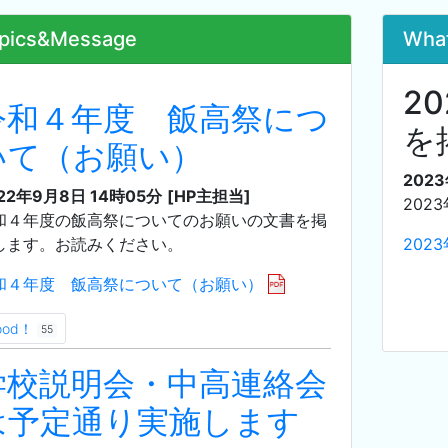
pics&Message
Wha
2
令和４年度 飯高祭につ
を
いて（お願い）
202
22年9月8日 14時05分
[HP主担当]
202
和４年度の飯高祭についてのお願いの文書を掲
します。お読みください。
202
和４年度 飯高祭について（お願い）
ood！
55
学校説明会・中高連絡会
は予定通り実施します