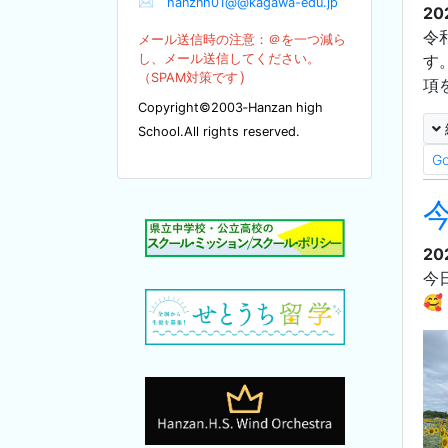
✉
hanznh01@@kagawa-edu.jp
20
令
メール送信時の注意：＠を
一つ減ら
し、メール送信してください。
す
）
（SPA
M対策です
項
Copyright©2003‐Hanzan high
School.All rights reserved.
G
20
今
🥰