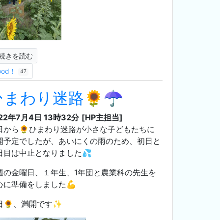
続きを読む
ood！
47
ひまわり迷路🌻☂
22年7月4日 13時32分
[HP主担当]
日から🌻ひまわり迷路が小さな子どもたちに
開予定でしたが、あいにくの雨のため、初日と
日目は中止となりました💦
週の金曜日、１年生、1年団と農業科の先生を
心に準備をしました💪
日🌻、満開です✨