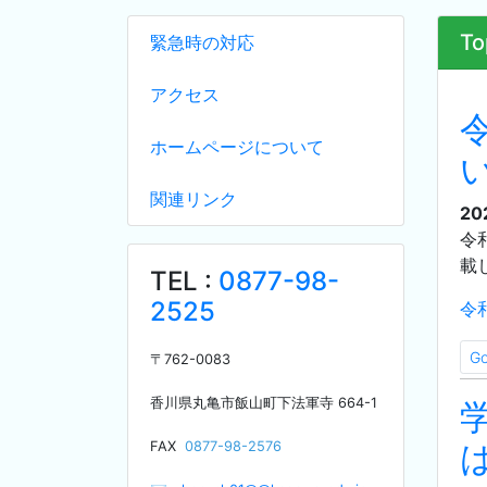
To
緊急時の対応
アクセス
ホームページについて
関連リンク
20
令
載
TEL :
0877-98-
2525
令
G
〒
762-0083
香川県丸亀市飯山町下法軍寺
664-1
F
AX
0877-98-2576