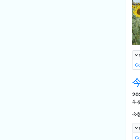
G
20
生
今
G