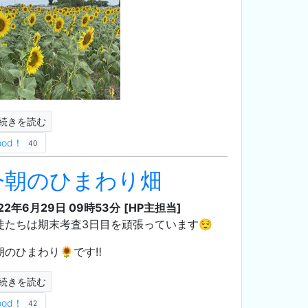
続きを読む
ood！
40
今朝のひまわり畑
22年6月29日 09時53分
[HP主担当]
徒たちは期末考査3日目を頑張っています😌
朝のひまわり🌻です‼️
続きを読む
ood！
42