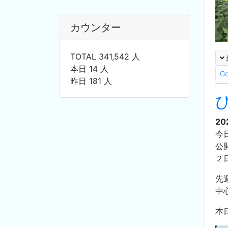
カウンター
TOTAL 341,542 人
本日 14 人
G
昨日 181 人
20
今
公
２
先
中
本