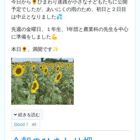
今日から🌻ひまわり迷路が小さな子どもたちに公開
予定でしたが、あいにくの雨のため、初日と２日目
は中止となりました💦
先週の金曜日、１年生、1年団と農業科の先生を中心
に準備をしました💪
本日🌻、満開です✨
続きを読む
Good！
40