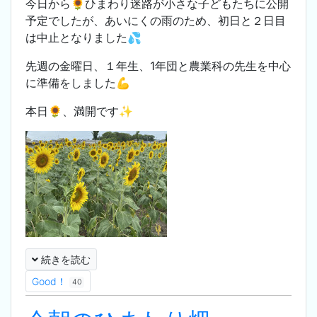
今日から🌻ひまわり迷路が小さな子どもたちに公開
予定でしたが、あいにくの雨のため、初日と２日目
は中止となりました💦
先週の金曜日、１年生、1年団と農業科の先生を中心
に準備をしました💪
本日🌻、満開です✨
続きを読む
Good！
40