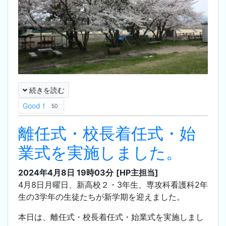
続きを読む
Good！
50
離任式・校長着任式・始
業式を実施しました。
2024年4月8日 19時03分
[HP主担当]
4月8日月曜日、新高校２・3年生、専攻科看護科2年
生の3学年の生徒たちが新学期を迎えました。
本日は、離任式・校長着任式・始業式を実施しまし