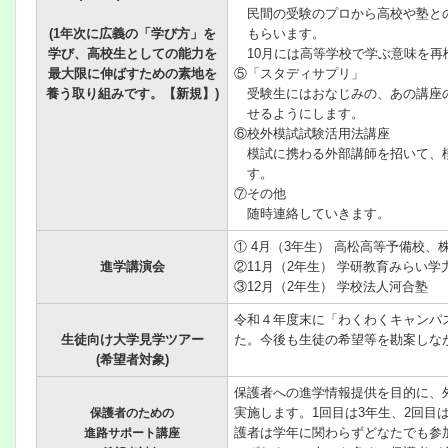
民間の受験のプロから高校や塾と
(1年次に広義の「学び方」を
もらいます。
学び、高校生としての能力を
10月には高等学校で学ぶ意味を再
最大限に伸ばすための素地を
⑤「スタディサプリ」
養う取り組みです。【新規】)
受験生にはおなじみの、あの講座
せるようにします。
⑥校外模試試験活用法講座
模試に携わる外部講師を招いて、
す。
⑦その他
随時連絡していきます。
① 4月（3年生） 高松高等予備校、
進学講演会
②11月（2年生） 学研教育みらい学
③12月（2年生） 学校法人河合塾
令和４年度末に「わくわくキャンパ
生徒向け大学見学ツアー
た。今後も生徒の希望等を勘案しな
(希望者対象)
保護者への進学情報提供を目的に、
実施します。1回目は3年生、2回目
保護者のための
護者は学年に関わらずどなたでも参
進路サポート講座