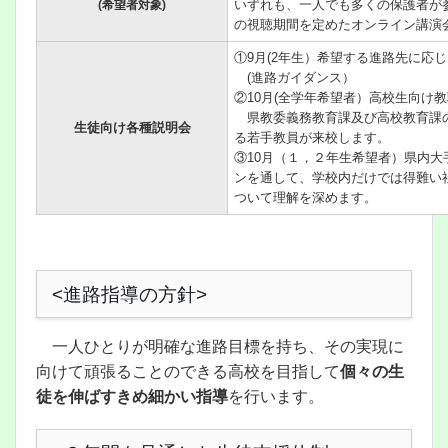
いずれも、一人でも多くの保護者が
(希望者対象)
の視聴期間を定めたオンライン講演
①9月(2年生）希望する進路先に応
(進路ガイダンス）
②10月(全学年希望者）高校生向け
県教委義務教育課及び高校教育課
生徒向け各種説明会
る若手教員が来校します。
③10月（１，２年生希望者）県内
ンを通して、学校内だけでは得難い
ついて理解を深めます。
<進路指導の方針>
一人ひとりが明確な進路目標を持ち、その実現に
向けて頑張ることのできる高校を目指して
個々の生
徒を伸ばすきめ細かい指導
を行います。