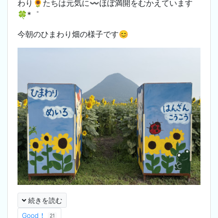
わり🌻たちは元気に〰️ほぼ満開をむかえています
🍀*゜
今朝のひまわり畑の様子です😊
続きを読む
Good！
21