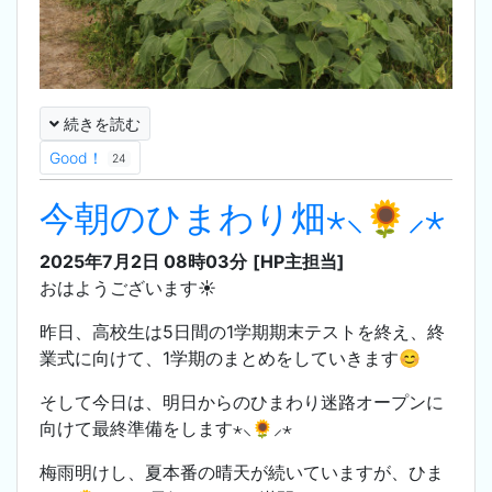
続きを読む
Good！
24
今朝のひまわり畑⋆⸜🌻⸝‍⋆
2025年7月2日 08時03分
[HP主担当]
おはようございます☀️
昨日、高校生は5日間の1学期期末テストを終え、終
業式に向けて、1学期のまとめをしていきます😊
そして今日は、明日からのひまわり迷路オープンに
向けて最終準備をします⋆⸜🌻⸝‍⋆
梅雨明けし、夏本番の晴天が続いていますが、ひま