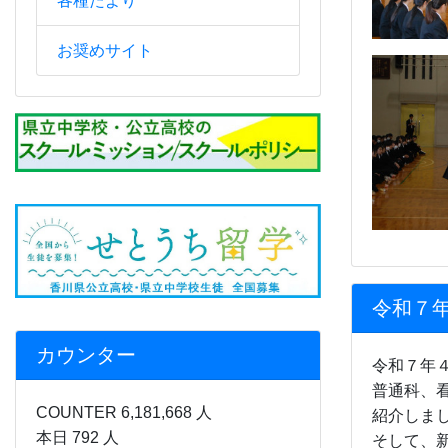
各種たより
お奨めサイト
令和７
カウンター
令和７年
普通科
、
COUNTER 6,181,668 人
紹介しま
本日 792 人
そして、