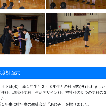
年度対面式
４月９日(水)、新１年生と２・３年生との対面式が行われました
看護科、環境科学科、生活デザイン科、福祉科の５つの学科の
した。
新１年生に昨年度の生徒会誌「あゆみ」を贈りました。