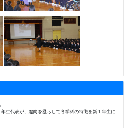
。
３年生代表が、
趣向を凝らして
各学科の特徴を新
１年生
に