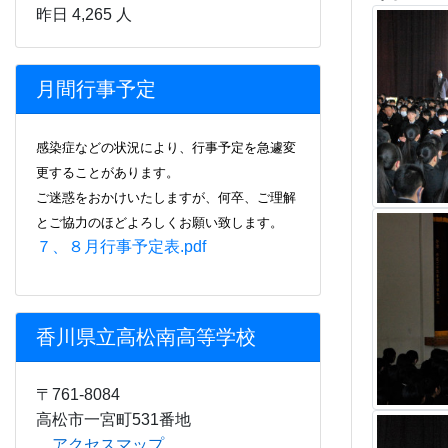
昨日 4,265 人
月間行事予定
感染症などの状況により、行事
予定を急遽変
更することがあります。
ご迷惑をおかけいたしますが、何卒、ご理解
とご協力のほどよろしくお願い致します。
７、８月行事予定表.pdf
香川県立高松南高等学校
〒761-8084
高松市一宮町531番地
アクセスマップ