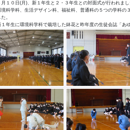
４月１０日(月)、新１年生と２・３年生との対面式が行われまし
環境科学科、生活デザイン科、福祉科、普通科の５つの学科の
した。
新１年生に環境科学科で栽培した鉢花と昨年度の生徒会誌「あ