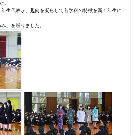
た。
３年生代表が、
趣向を凝らして
各学科の特徴を新
１年生
に
ゆみ」を贈りました。