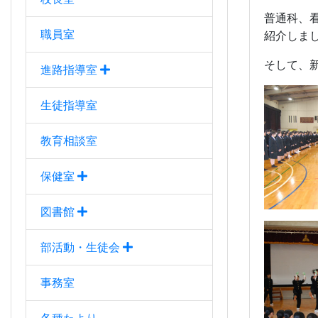
普通科、
職員室
紹介しま
そして、
進路指導室
生徒指導室
教育相談室
保健室
図書館
部活動・生徒会
事務室