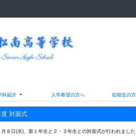
学科紹介
入学希望の方へ
在校生の方
度 対面式
４月８日(水)、新１年生と２・３年生との対面式が行われました