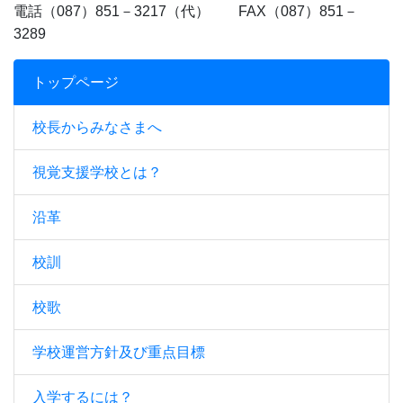
電話（087）851－3217（代） FAX（087）851－
3289
トップページ
校長からみなさまへ
視覚支援学校とは？
沿革
校訓
校歌
学校運営方針及び重点目標
入学するには？