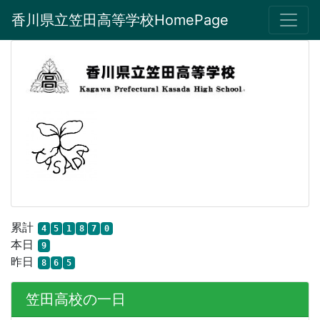
香川県立笠田高等学校HomePage
累計
4
5
1
8
7
0
本日
9
昨日
8
6
5
笠田高校の一日