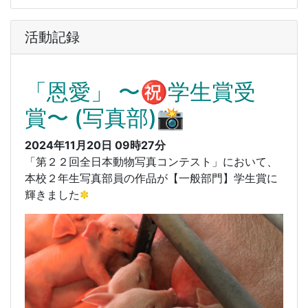
活動記録
「恩愛」 〜㊗️学生賞受
賞〜 (写真部)📸
2024年11月20日 09時27分
「第２２回全日本動物写真コンテスト」において、
本校２年生写真部員の作品が【一般部門】学生賞に
輝きました
✽