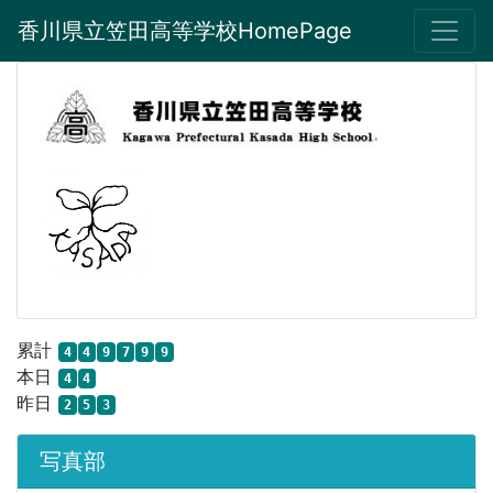
香川県立笠田高等学校HomePage
累計
4
4
9
7
9
9
本日
4
4
昨日
2
5
3
写真部