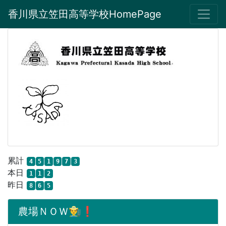
香川県立笠田高等学校HomePage
累計
4
5
1
9
7
3
本日
1
1
2
昨日
8
6
5
農場ＮＯＷ👨‍🌾❗️