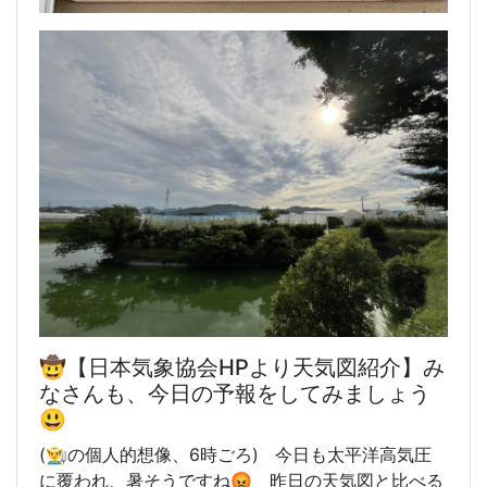
🤠【日本気象協会HPより天気図紹介】み
なさんも、今日の予報をしてみましょう
😃
(👨‍🌾の個人的想像、6時
ごろ) 今日も太平洋高気圧
に覆われ、暑そうですね😡 昨日の天気図と比べる