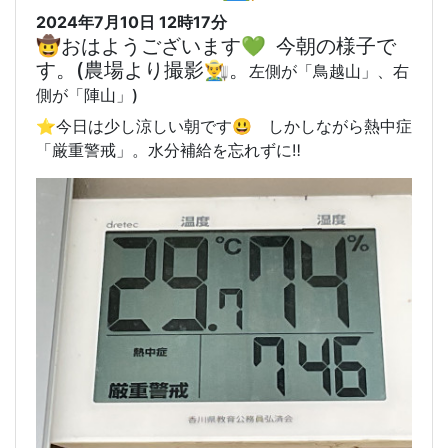
2024年7月10日 12時17分
🤠おはようございます💚 今朝の様子で
す。(農場より撮影👨‍🌾。
左側が「鳥越山」、右
側が「陣山」)
⭐️今日は少し涼しい朝です😃 しかしながら熱中症
「厳重警戒」。水分補給を忘れずに‼️