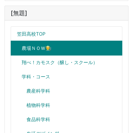
[無題]
笠田高校TOP
農場ＮＯＷ👨‍🌾
翔べ！カモスク（醸し・スクール）
学科・コース
農産科学科
植物科学科
食品科学科