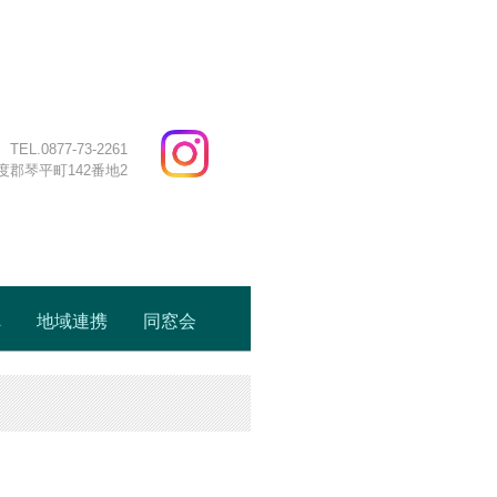
ジ
TEL.0877-73-2261
多度郡琴平町142番地2
へ
地域連携
同窓会