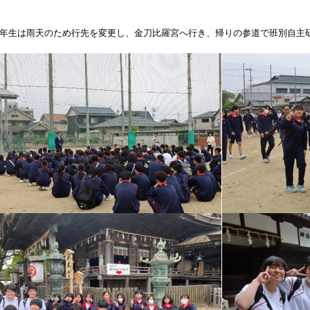
年生は雨天のため行先を変更し、金刀比羅宮へ行き、帰りの参道で班別自主