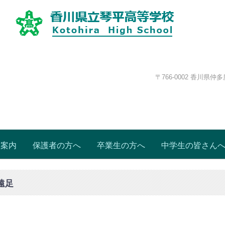
香川県立琴平高等学校ホームペー
〒766-0002 香川県仲
校案内
保護者の方へ
卒業生の方へ
中学生の皆さん
遠足