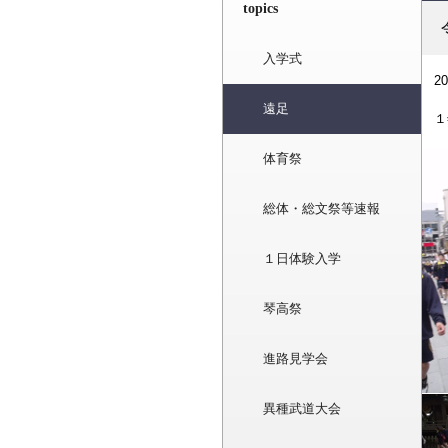
topics
入学式
2
遠足
１
体育祭
総体・総文祭等速報
１日体験入学
琴高祭
進路見学会
異種武道大会