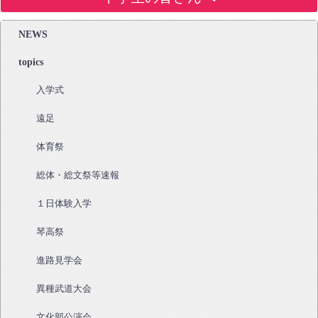
NEWS
topics
入学式
遠足
体育祭
総体・総文祭等速報
１日体験入学
琴高祭
進路見学会
異種武道大会
文化部公演会