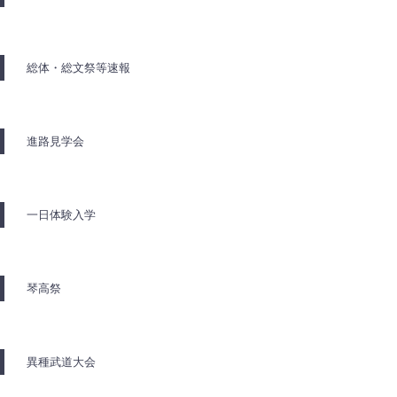
総体・総文祭等速報
進路見学会
一日体験入学
琴高祭
異種武道大会