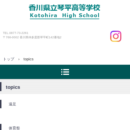
ページ
TEL.0877-73-2261
〒766-0002 香川県仲多度郡琴平町142番地2
トップ
›
topics
topics
遠足
体育祭