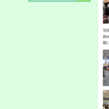
羽
締
般