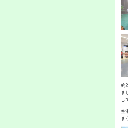
約
ま
し
空
ま