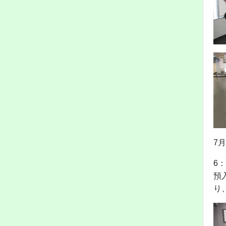
7
6
預
り