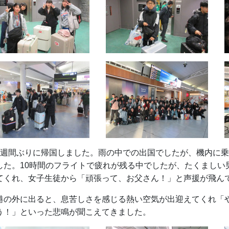
2週間ぶりに帰国しました。雨の中での出国でしたが、機内に
した。10時間のフライトで疲れが残る中でしたが、たくましい
てくれ、女子生徒から「頑張って、お父さん！」と声援が飛ん
港の外に出ると、息苦しさを感じる熱い空気が出迎えてくれ「
う！」といった悲鳴が聞こえてきました。