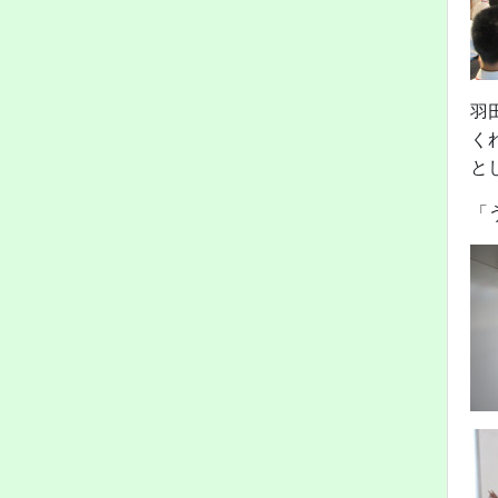
羽
く
と
「