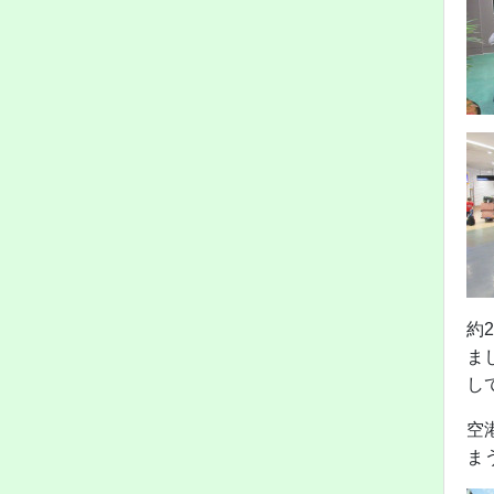
約
ま
し
空
ま