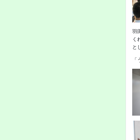
羽
く
と
「