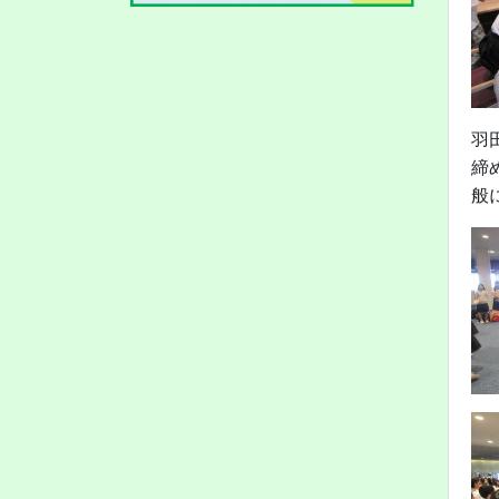
羽
締
般