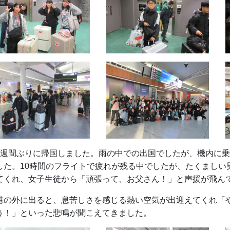
2週間ぶりに帰国しました。雨の中での出国でしたが、機内に
した。10時間のフライトで疲れが残る中でしたが、たくましい
てくれ、女子生徒から「頑張って、お父さん！」と声援が飛ん
港の外に出ると、息苦しさを感じる熱い空気が出迎えてくれ「
う！」といった悲鳴が聞こえてきました。