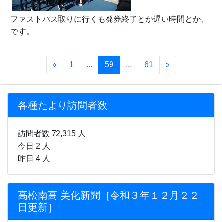
ファストパス取りに行くも発券終了とか遅い時間とか、
です。
«
1
...
59
...
61
»
各種たより訪問者数
訪問者数 72,315 人
今日 2 人
昨日 4 人
高松南高 美化新聞［令和３年１２月２２
日更新］