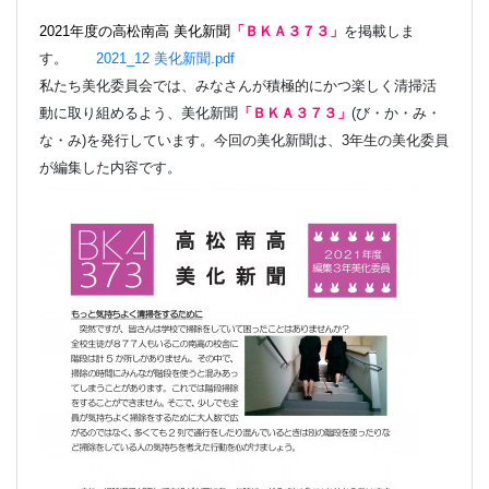
2021年度の高松南高 美化新聞
「
ＢＫＡ３７３
」
を掲載しま
す。
2021_12 美化新聞.pdf
私たち美化委員会では、
みなさんが積極的にかつ楽しく清掃活
動に取り組めるよう、美化新聞
「
ＢＫＡ３７３
」
(
び・か・み・
な・み
)
を発行しています。
今回の美化新聞は、
3
年生の美化委員
が編集した内容です。