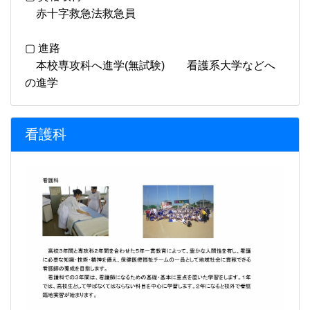
赤十字救急法救急員
▢ 進路
本校専攻科へ進学(無試験) 看護系大学などへ
の進学
看護科