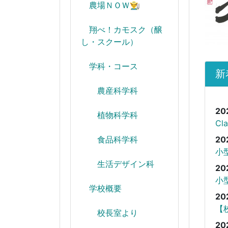
農場ＮＯＷ👨‍🌾
翔べ！カモスク（醸
し・スクール）
学科・コース
新
農産科学科
20
植物科学科
Cl
食品科学科
20
小
生活デザイン科
20
小
学校概要
20
【
校長室より
20