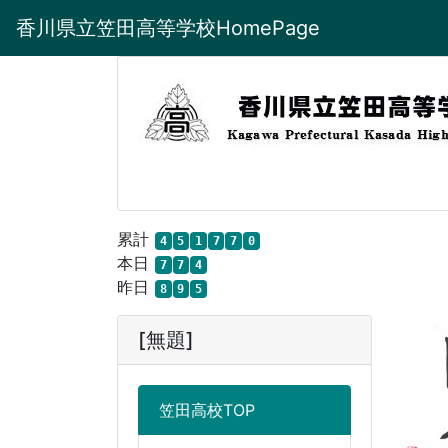
香川県立笠田高等学校HomePage
累計
4
5
1
7
7
0
本日
7
7
4
昨日
8
9
5
[無題]
笠田高校TOP