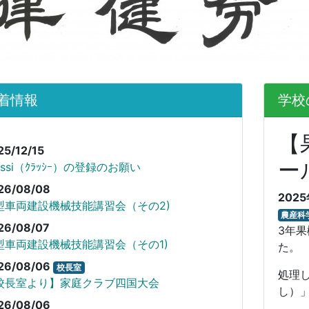
着情報
学校
【
25/12/15
ー
assi（ｸﾗｯｼｰ）の登録のお願い
26/08/08
202
型車両建設機械技能講習会（その2)
農産科
26/08/07
3年
型車両建設機械技能講習会（その1)
た。
26/08/06
校長室
処理
校長室より】家庭クラブ四国大会
し）
26/08/06