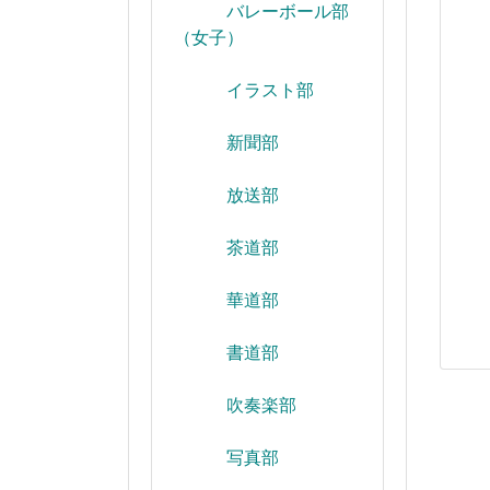
バレーボール部
（女子）
イラスト部
新聞部
放送部
茶道部
華道部
書道部
吹奏楽部
写真部