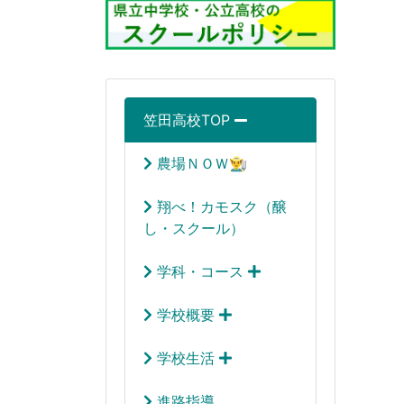
笠田高校TOP
農場ＮＯＷ👨‍🌾
翔べ！カモスク（醸
し・スクール）
学科・コース
学校概要
学校生活
進路指導