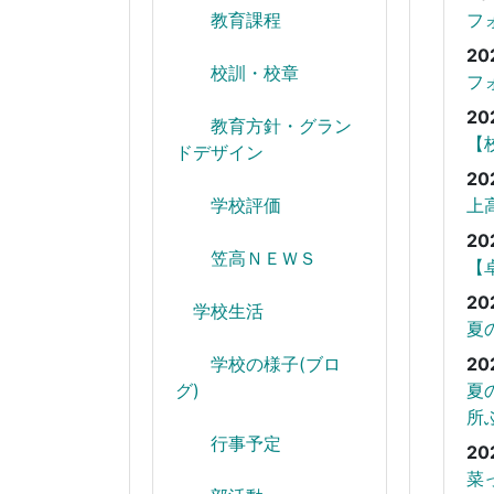
教育課程
フ
20
校訓・校章
フ
20
教育方針・グラン
【
ドデザイン
20
学校評価
上
20
笠高ＮＥＷＳ
【
20
学校生活
夏
学校の様子(ブロ
20
グ)
夏
所
行事予定
20
菜