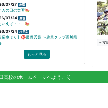
26/07/27
農場
イカの日の実習🍉
26/07/24
農場
といえば・・・🍉
26/07/24
校長室
校長室より】㊗️最優秀賞 〜農業クラブ香川県
会
実
もっと見る
田高校のホームページへようこそ