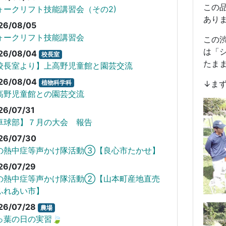
この
ォークリフト技能講習会（その2)
あり
26/08/05
ォークリフト技能講習会
この
は「
26/08/04
校長室
たま
校長室より】上高野児童館と園芸交流
26/08/04
植物科学科
↓ま
高野児童館との園芸交流
26/07/31
卓球部】７月の大会 報告
26/07/30
の熱中症等声かけ隊活動③【良心市たかせ】
26/07/29
の熱中症等声かけ隊活動②【山本町産地直売
ふれあい市】
26/07/28
農場
っ葉の日の実習🍃