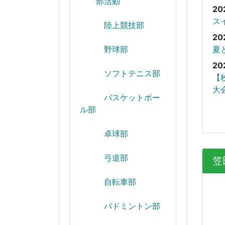
部活動
20
ス
陸上競技部
20
野球部
夏
20
ソフトテニス部
【
大
バスケットボー
ル部
卓球部
弓道部
笠
自転車部
バドミントン部