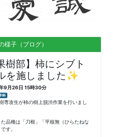
の様子（ブログ）
果樹部】柿にシブト
ルを施しました✨
5年9月26日 15時30分
学科
果樹専攻生が柿の樹上脱渋作業を行いまし
した品種は「刀根」「平核無（ひらたねな
」です。