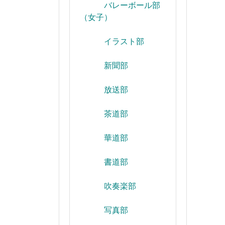
バレーボール部
（女子）
イラスト部
新聞部
放送部
茶道部
華道部
書道部
吹奏楽部
写真部