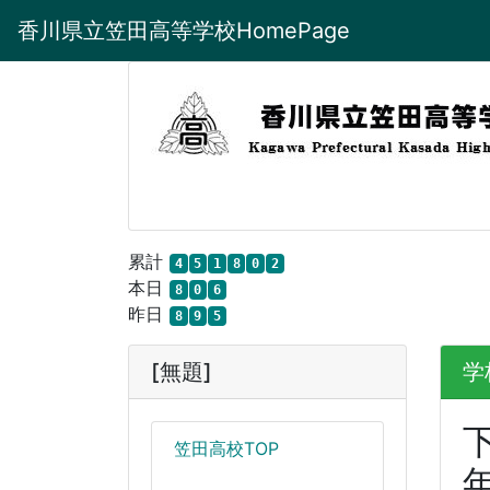
香川県立笠田高等学校HomePage
累計
4
5
1
8
0
2
本日
8
0
6
昨日
8
9
5
[無題]
学
笠田高校TOP