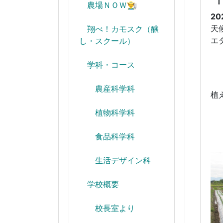
農場ＮＯＷ👨‍🌾
20
天
翔べ！カモスク（醸
エ
し・スクール）
学科・コース
農産科学科
植
植物科学科
食品科学科
生活デザイン科
学校概要
校長室より