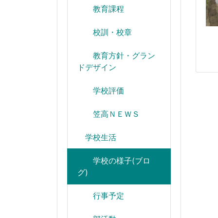
教育課程
校訓・校章
教育方針・グラン
ドデザイン
学校評価
笠高ＮＥＷＳ
学校生活
学校の様子(ブロ
グ)
行事予定