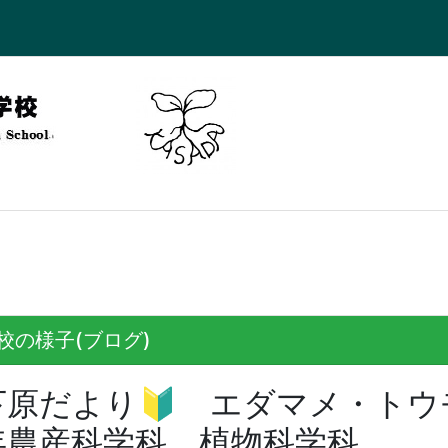
校の様子(ブログ)
下原だより🔰 エダマメ・ト
年農産科学科、植物科学科