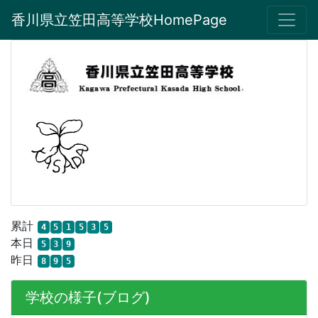
香川県立笠田高等学校HomePage
累計
4
5
1
5
3
5
本日
5
3
9
昨日
8
9
5
学校の様子(ブログ)