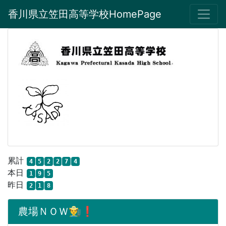
香川県立笠田高等学校HomePage
累計
4
5
2
2
7
4
本日
1
9
5
昨日
2
1
8
農場ＮＯＷ👨‍🌾❗️