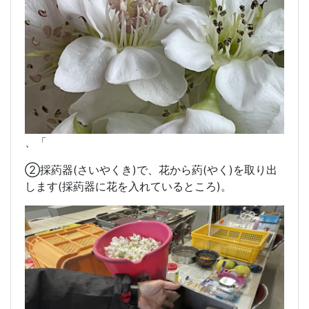
、「
②採葯器(さいやくき)で、花から葯(やく)を取り出
します(採葯器に花を入れているところ)。