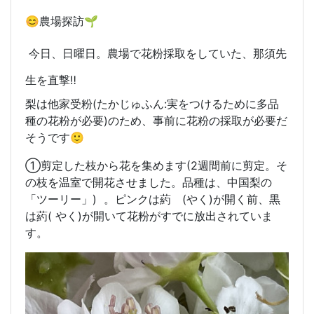
😊農場探訪🌱
今日、日曜日。農場で花粉採取をしていた、那須先
生を直撃‼️
梨は他家受粉(たかじゅふん:実をつけるために多品
種の花粉が必要)のため、事前に花粉の採取が必要だ
そうです🙂
①剪定した枝から花を集めます(2週間前に剪定。そ
の枝を温室で開花させました。品種は、中国梨の
「ツーリー」) 。ピンクは葯 (やく)が開く前、黒
は葯( やく)が開いて花粉がすでに放出されていま
す。