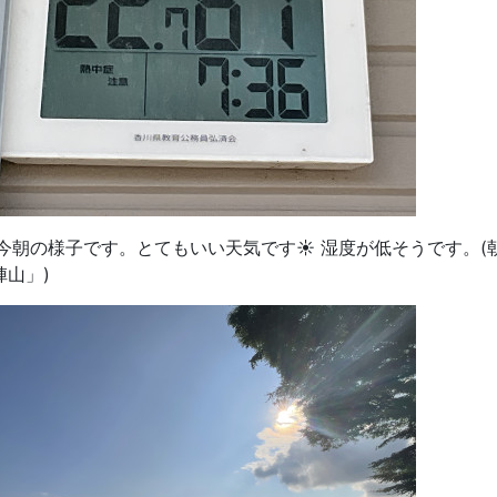
‍🌾今朝の様子です。とてもいい天気です☀️ 湿度が低そうです。(朝に
陣山」)