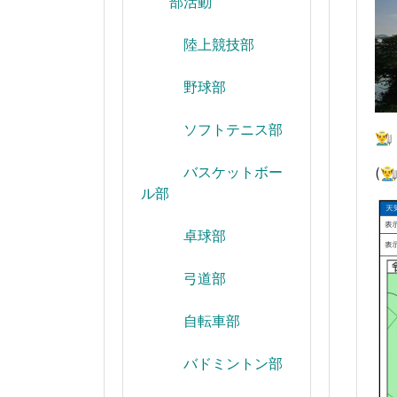
部活動
陸上競技部
野球部
ソフトテニス部

バスケットボー
(
ル部
卓球部
弓道部
自転車部
バドミントン部