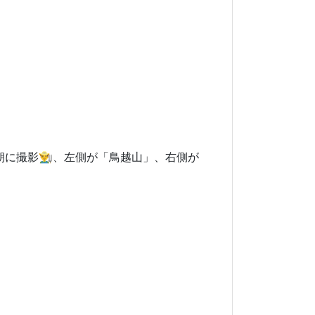
撮影👨‍🌾、
左側が「鳥越山」、右側が