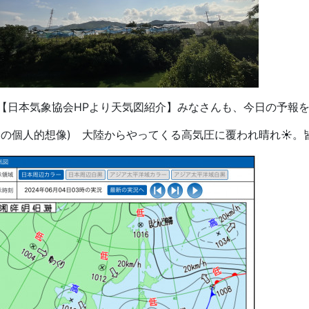
‍🌾【日本気象協会HPより天気図紹介】みなさんも、今日の予報
👨‍🌾の個人的想像) 大陸からやってくる高気圧に覆われ晴れ☀️