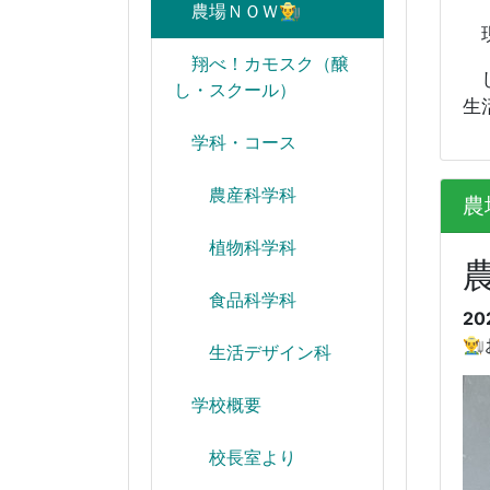
農場ＮＯＷ👨‍🌾
現
翔べ！カモスク（醸
し
し・スクール）
生
学科・コース
農産科学科
農場
植物科学科
農
食品科学科
20

生活デザイン科
学校概要
校長室より