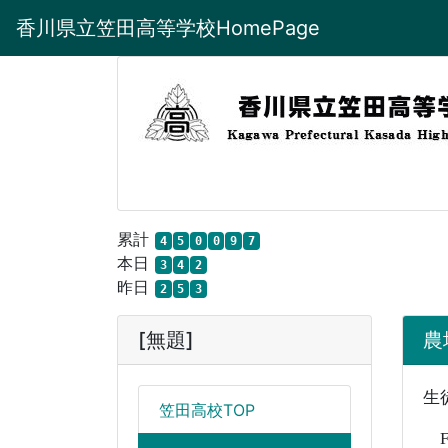
香川県立笠田高等学校HomePage
累計
4
5
0
0
9
7
本日
3
4
2
昨日
2
5
3
[無題]
農場
生
笠田高校TOP
F