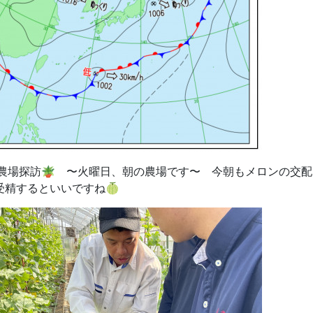
農場探訪🪴 〜火曜日、朝の農場です〜 今朝もメロンの交配で
受精するといいですね🍈