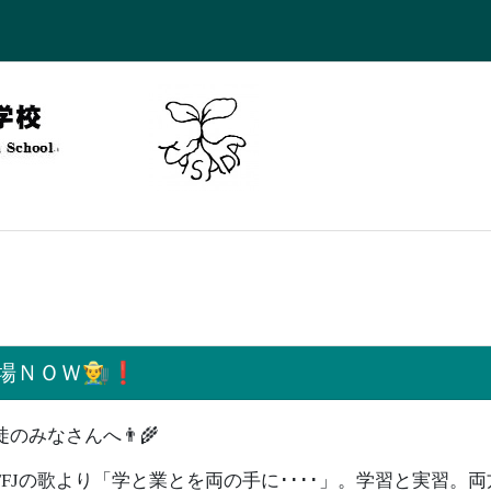
ＮＯＷ👨‍🌾❗️
徒のみなさんへ👨‍🌾
FJの歌より「学と業とを両の手に････」。学習と実習。