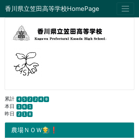
香川県立笠田高等学校HomePage
累計
4
5
2
2
4
0
本日
1
6
1
昨日
2
1
8
農場ＮＯＷ👨‍🌾❗️