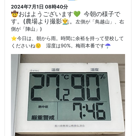
2024年7月1日 08時40分
🤠おはようございます💚 今朝の様子で
す。(農場より撮影👨‍🌾。
左側が「鳥越山」、右
側が「陣山」)
⭐️今日は、朝から雨。時間に余裕を持って登校して
くださいね🙂 湿度は90%。梅雨本番です☂️