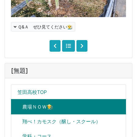
Ｑ&Ａ ぜひ見てください👨‍🌾
[無題]
笠田高校TOP
農場ＮＯＷ👨‍🌾
翔べ！カモスク（醸し・スクール）
学科・コース