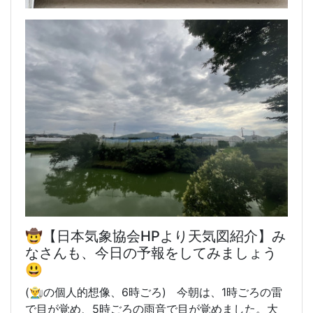
🤠【日本気象協会HPより天気図紹介】み
なさんも、今日の予報をしてみましょう
😃
(👨‍🌾の個人的想像、6時
ごろ) 今朝は、1時ごろの雷
で目が覚め、5時ごろの雨音で目が覚めました。大