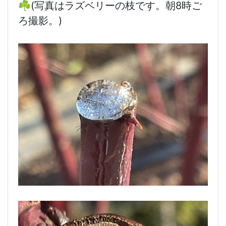
☘️(写真はラズベリーの枝です。朝8時ご
ろ撮影。)