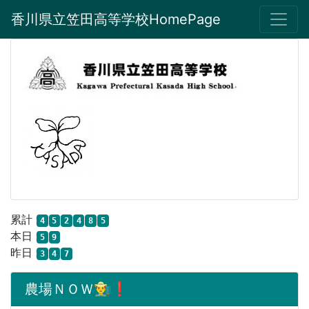
香川県立笠田高等学校HomePage
累計
4
5
2
4
8
5
本日
5
9
昨日
3
4
7
農場ＮＯＷ👨‍🌾❗️