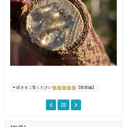
続きをご覧ください👨‍🌾👨‍🌾👨‍🌾👨‍🌾👨‍🌾【散策編】