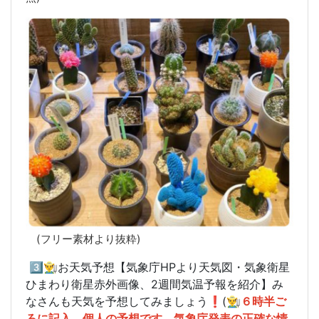
(フリー素材より抜粋)
3️⃣👨‍🌾お天気予想【気象庁HPより天気図・気象衛星
ひまわり衛星赤外画像、2週間気温予報を紹介】み
なさんも天気を予想してみましょう❗️(
👨‍🌾６時半ご
ろに記入、個人の予想です。気象庁発表の正確な情