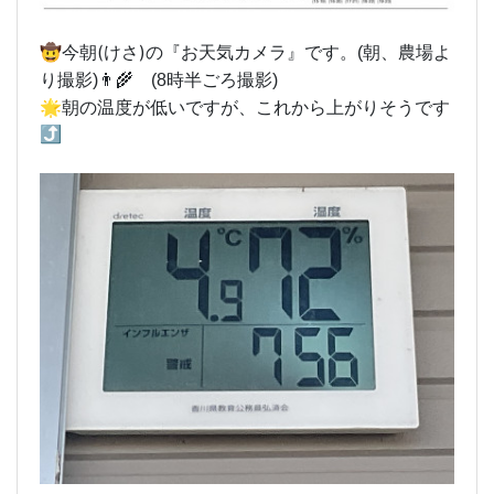
🤠今朝(けさ)
の『お天気カメラ』です。(朝、農場よ
り撮影)👨‍🌾 (8時半ごろ撮影)
🌟朝の温度が低いですが、これから上がりそうです
⤴️