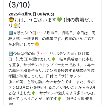
(3/10)
2025年3月10日 06時10分
🤠おはようございます💚 (朝の農場だよ
り👨‍🌾)
1️⃣今朝のSHR📋････3月10日、月曜日。今日は、高
校入試「一般選抜」の準備です。後輩のために協力
をお願いします😊
2️⃣今日は何の日❓････「サボテンの日」(3月10
日、記念日)を選びました🌵 岐阜県瑞穂市に本社
を置き、サボテンのトップメーカーであり、世界一
の栽培面積を誇るサボテン園を経営する株式会社岐
孝園が制定しました。日付は「サ(3)ボテン
(ten=10)」と読む語呂合わせからです。また、サボ
テンは3月に花を咲かせることが多いことからも3月
となりました🌵 サボテンの魅力をより多くの人に
知ってもらうことが目的です🌵
(雑学ネタ帳HP参
照)