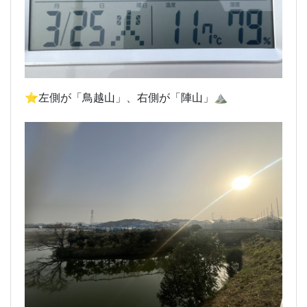
⭐️左側が「鳥越山」、右側が「陣山」⛰️