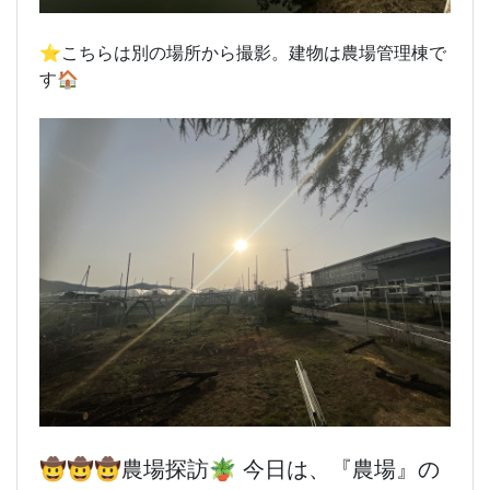
⭐️こちらは別の場所から撮影。建物は農場管理棟で
す🏠
🤠🤠
🤠農場探訪🪴 今日は、『農場』の