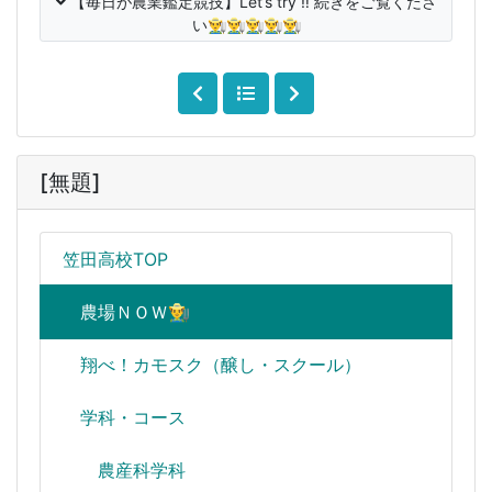
【毎日が農業鑑定競技】Let‘s try ‼️ 続きをご覧くださ
い👨‍🌾👨‍🌾👨‍🌾👨‍🌾👨‍🌾
[無題]
笠田高校TOP
農場ＮＯＷ👨‍🌾
翔べ！カモスク（醸し・スクール）
学科・コース
農産科学科