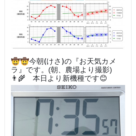
🤠🤠今朝(けさ)
の『お天気カメ
ラ』です。(朝、農場より撮影)
👨‍🌾 本日より新機種です😊