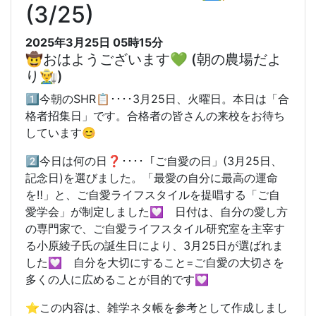
(3/25)
2025年3月25日 05時15分
🤠おはようございます💚 (朝の農場だよ
り👨‍🌾)
1️⃣今朝のSHR📋････3月25日、火曜日。本日は「合
格者招集日」です。合格者の皆さんの来校をお待ち
しています😊
2️⃣今日は何の日❓････「ご自愛の日」(3月25日、
記念日)を選びました。「最愛の自分に最高の運命
を‼️」と、ご自愛ライフスタイルを提唱する「ご自
愛学会」が制定しました💟 日付は、自分の愛し方
の専門家で、ご自愛ライフスタイル研究室を主宰す
る小原綾子氏の誕生日により、3月25日が選ばれま
した💟 自分を大切にすること=ご自愛の大切さを
多くの人に広めることが目的です💟
⭐️この内容は、雑学ネタ帳を参考として作成しまし