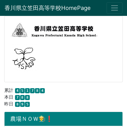
香川県立笠田高等学校HomePage
累計
4
5
1
7
8
4
本日
7
8
8
昨日
8
9
5
農場ＮＯＷ👨‍🌾❗️