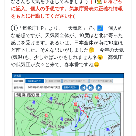
なさんも天気を予想してみましょう❗️(
👨‍🌾６時ごろ
に記入、個人の予想です。気象庁発表の正確な情報
をもとに行動してくださいね
)
①「気象庁HP」より、「天気図」です🗾 個人的
な感想ですが、天気図全体が、10度ほど北に寄った
感じを受けます。あるいは、日本全体が南に10度ほ
ど南下した。そんな思いがしました🤔 今年の天気
(気温)も、少しやばいかもしれませんネ😠 高気圧
や低気圧が次々と来て、春本番ですね😊