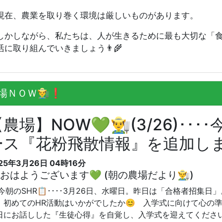
在、農業を取り巻く環境は厳しいものがあります。
かしながら、私たちは、人が生きるために最も大切な「食
活に取り組んでいきましょう👨‍🌾
ＮＯＷ👨‍🌾❗️
農場】NOW💚👨‍🌾(3/26)
ース『花粉飛散情報』を追加しま
25年3月26日 04時16分
おはようございます💚 (朝の農場だより👨‍🌾)
️⃣今朝のSHR📋････3月26日、水曜日。昨日は「合格者招
、初めてのHR活動はいかがでしたか😊 入学式に向けて心の
日にお話しした『生徒心得』を自覚し、入学式を迎えてくださいね👨