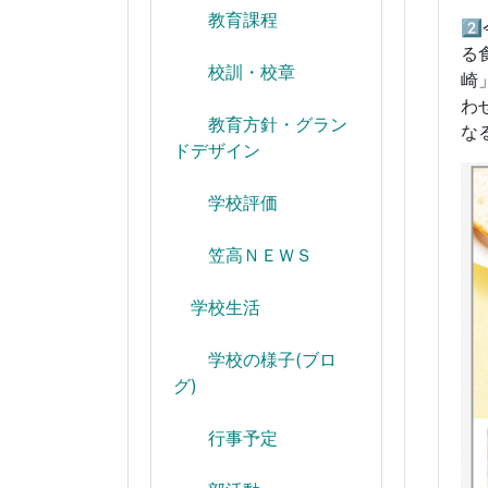
教育課程
2
る
校訓・校章
崎
わ
教育方針・グラン
な
ドデザイン
学校評価
笠高ＮＥＷＳ
学校生活
学校の様子(ブロ
グ)
行事予定