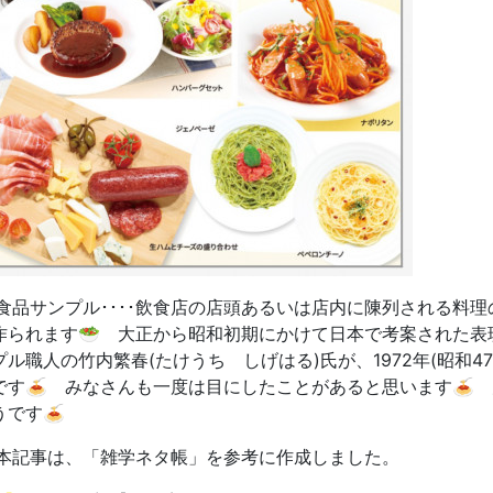
️食品サンプル････飲食店の店頭あるいは店内に陳列される料理
作られます🥗 大正から昭和初期にかけて日本で考案された表
プル職人の竹内繁春(たけうち しげはる)氏が、1972年(昭和
です
🍝 みなさんも一度は目にしたことがあると思います🍝
うです🍝
️本記事は、「雑学ネタ帳」を参考に作成しました。