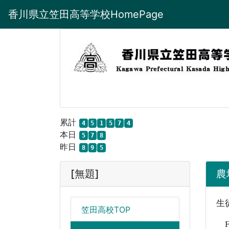
香川県立笠田高等学校HomePage
累計
4
5
1
5
7
4
本日
5
7
8
昨日
8
9
5
[無題]
農場
生
笠田高校TOP
F