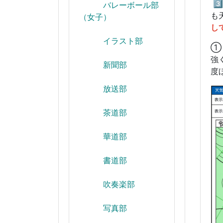
3
バレーボール部
も
（女子）
し
イラスト部
①
強
新聞部
度
放送部
茶道部
華道部
書道部
吹奏楽部
写真部