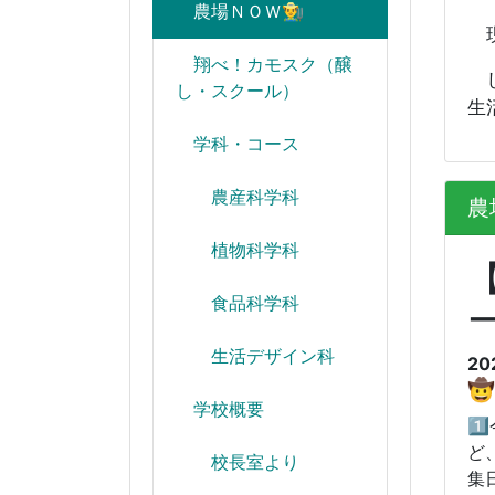
農場ＮＯＷ👨‍🌾
現
翔べ！カモスク（醸
し
し・スクール）
生
学科・コース
農産科学科
農場
植物科学科
【
食品科学科
生活デザイン科
20

学校概要
1
ど
校長室より
集