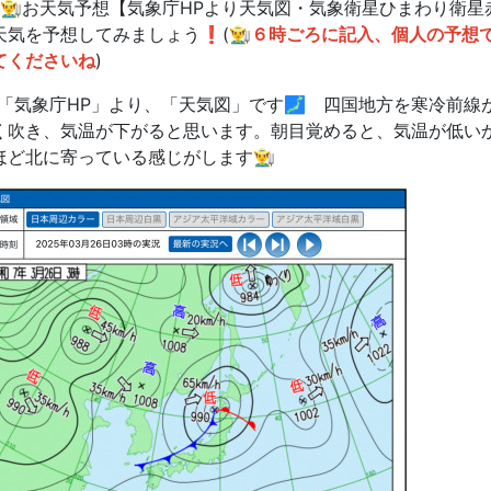
️⃣👨‍🌾お天気予想【気象庁HPより天気図・気象衛星ひまわり
天気を予想してみましょう❗️(
👨‍🌾６時ごろに記入、個人の
てくださいね
)
「気象庁HP」より、「天気図」です🗾 四国地方を寒冷前線
く吹き、気温が下がると思います。朝目覚めると、気温が低いかも
ほど北に寄っている感じがします👨‍🌾