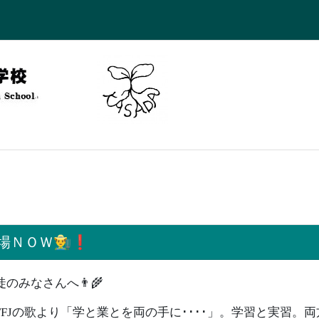
ＮＯＷ👨‍🌾❗️
徒のみなさんへ👨‍🌾
FJの歌より「学と業とを両の手に････」。学習と実習。