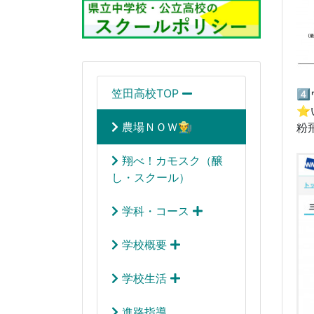
笠田高校TOP
4
⭐
農場ＮＯＷ👨‍🌾
粉
翔べ！カモスク（醸
し・スクール）
学科・コース
学校概要
学校生活
進路指導