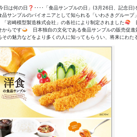
️⃣今日は何の日❓････「食品サンプルの日」(3月26日、記念
食品サンプルのパイオニアとして知られる「いわさきグループ
」「岩崎模型製造株式会社」の各社により制定されました🍣 日付は
せからです🍛 日本独自の文化である食品サンプルの販売促進
るその魅力などをより多くの人に知ってもらうい、将来にわたる