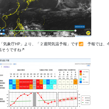
「気象庁HP」より、「２週間気温予報」です
📶 予報では、
高そうですね↗️