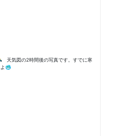
️ 天気図の2時間後の写真です。すでに寒
よ🥶