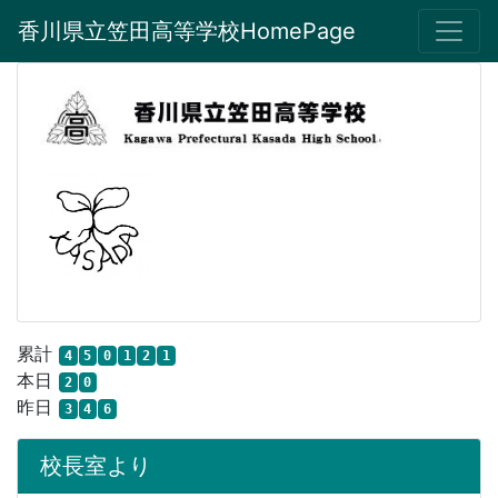
香川県立笠田高等学校HomePage
累計
4
5
0
1
2
1
本日
2
0
昨日
3
4
6
校長室より