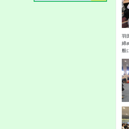
羽
締
般