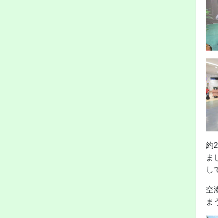
約
ま
し
空
ま