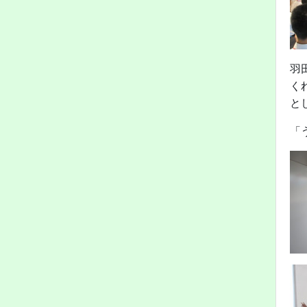
羽
く
と
「