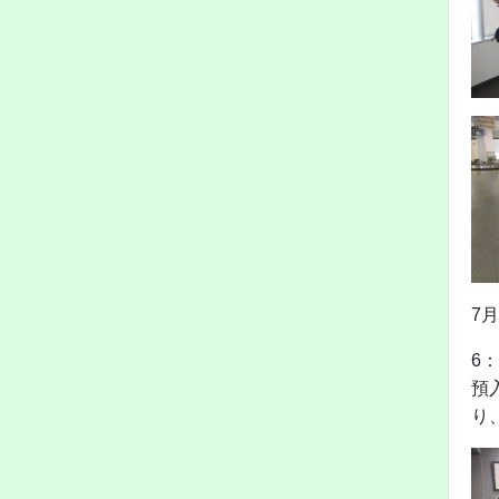
7
6
預
り