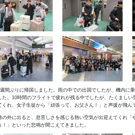
2週間ぶりに帰国しました。雨の中での出国でしたが、機内に
した。10時間のフライトで疲れが残る中でしたが、たくましい
てくれ、女子生徒から「頑張って、お父さん！」と声援が飛ん
港の外に出ると、息苦しさを感じる熱い空気が出迎えてくれ「
う！」といった悲鳴が聞こえてきました。