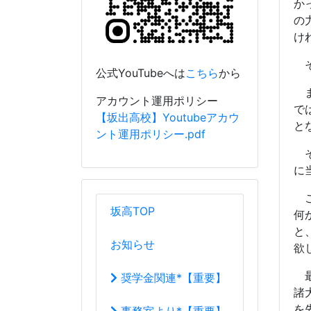
こ
坂高TOP
何
と
お知らせ
欲
最
奨学金関連*【重要】
諸
を
事務室より*【重要】
で
す
行事予定
て
学校案内
こ
校長室から
R04_R05校長室
教育目標