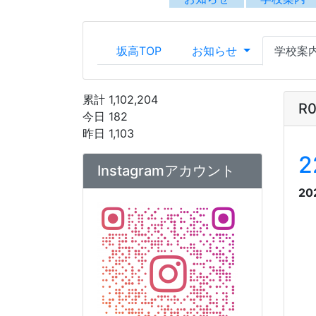
20
公式Instagramアカウントへ
は
こちら
から
アカウント運用ポリシー
【坂出高校】Instagramアカ
ウント運用ポリシー.pdf
こ
窮
マ