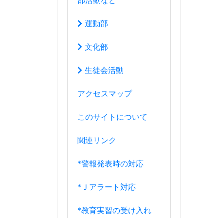
関連リンク
*警報発表時の対応
*Ｊアラート対応
*教育実習の受け入れ
*端末使用ガイドライン
8月
2026年
日
月
火
水
木
金
土
26
27
28
29
30
31
1
2
3
4
5
6
7
8