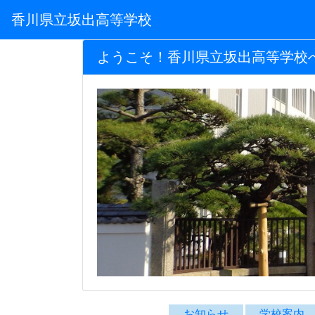
香川県立坂出高等学校
ようこそ！香川県立坂出高等学校
お知らせ
学校案内
坂高TOP
お知らせ
学校案
累計 1,102,204
R
今日 182
昨日 1,103
Instagramアカウント