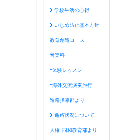
*海外交流演奏旅行
進路指導部より
進路状況について
人権･同和教育部より
教育研究部より
学年団より
１年団
２年団
３年団
学年団の過去ブログ