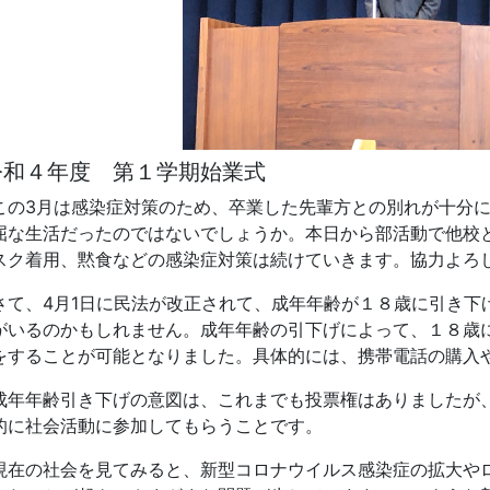
て、4月1日に民法が改正されて、成年年齢が１８歳に引き下
がいるのかもしれません。成年年齢の引下げによって、１８歳
をすることが可能となりました。具体的には、携帯電話の購入
年年齢引き下げの意図は、これまでも投票権はありましたが
的に社会活動に参加してもらうことです。
在の社会を見てみると、新型コロナウイルス感染症の拡大や
ったことが起き、さまざまな問題が生じています。このような
力が求められています。皆さん方が高校を卒業した時には、自
ればいけません。高校生活が社会に出る助走期間としても意味
こで、坂高生として特に意識して生活して欲しいことを話し
ずは、学習面です。学業に全力を注ぐことは、高校生活の大
はありません。現代社会では、新たな技術、新たな問題が次々
なります。
して、「あいさつ」「遅刻しない」「掃除をする」ことです
当然必要とされるマナーです。