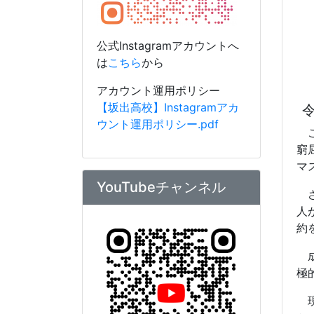
YouTubeチャンネル
さ
人
約
成
極
現
か
の
け
そ
公式YouTubeへは
こちら
から
ま
アカウント運用ポリシー
で
【坂出高校】Youtubeアカウ
と
ント運用ポリシー.pdf
そ
に