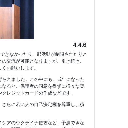
げられました。この中にも、成年になった
になると、保護者の同意を得ずに様々な契
やクレジットカードの作成などです。
、さらに若い人の自己決定権を尊重し、積
ロシアのウクライナ侵攻など、予測できな
新しい問題を解決するために、若い人たち
己決定権を持ち、社会生活を営んでいかな
合いがますます強くなっています。
ます。
前提です。学ぶことは大学受験のためだけ
に生まれます、私たちは学び続けるが必要
。これらは社会の一員として生活するため