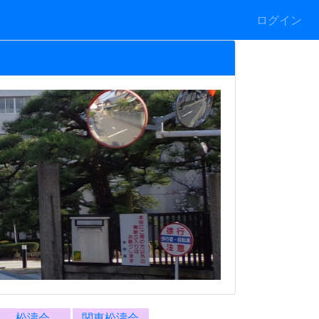
ログイン
松濤会
関東松濤会
部活動など
*警報発表時の対応
始業式（校長室から）