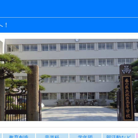
へ！
教育創造
音楽科
学年団
部活動など
内
教育創造コース
音楽科
学年団より
04～R06校長室
220406令和４年度 第１学期