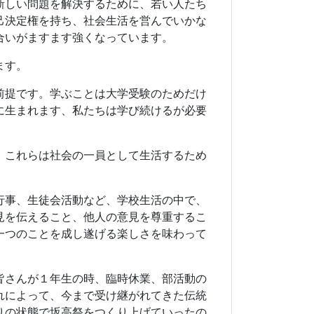
行事、生徒会活動など、学校生活の中で、
見を伝えること、他人の意見を尊重するこ
一つのことを成し遂げる楽しさを味わって
皆さんが１年生の時、臨時休業、部活動の
れによって、今まで受け継がれてきた伝統
りの状態で坂高祭をつくり上げていったの
から、多くのことを学び取ったと思いま
いで、明日入学する新入生につないでいっ
。先生方もしっかりとサポートします。
13
14
15
16
»