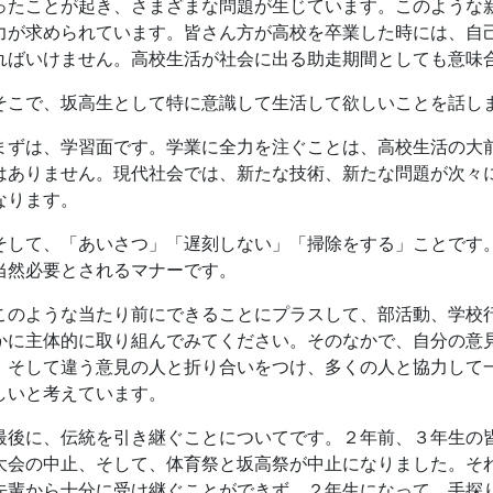
のような当たり前にできることにプラスして、部活動、学校
かに主体的に取り組んでみてください。そのなかで、自分の意
、そして違う意見の人と折り合いをつけ、多くの人と協力して
しいと考えています。
後に、伝統を引き継ぐことについてです。２年前、３年生の
大会の中止、そして、体育祭と坂高祭が中止になりました。そ
先輩から十分に受け継ぐことができず、２年生になって、手探
はないでしょうか。２年生の皆さんはそのような３年生の姿を
。ここにいる皆さんで、一度途切れた坂出高校の伝統を再度紡
ください。
の１年間が充実した時間となるよう全力を尽くしてください
«
1
2
...
7
8
9
10
11
12