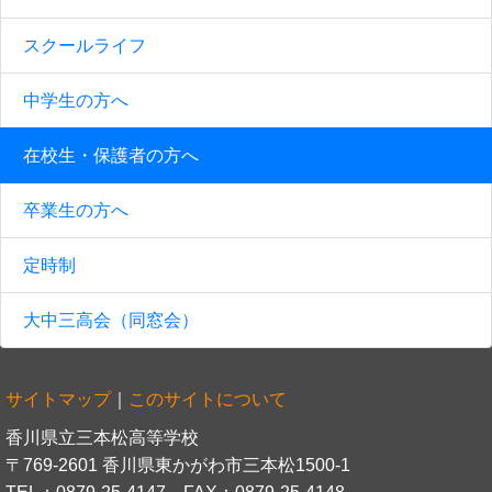
スクールライフ
中学生の方へ
在校生・保護者の方へ
卒業生の方へ
定時制
大中三高会（同窓会）
サイトマップ
｜
このサイトについて
香川県立三本松高等学校
〒769-2601 香川県東かがわ市三本松1500-1