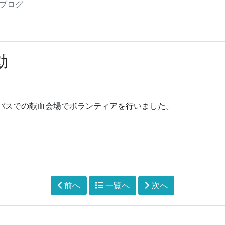
三高ブログ
動
バスでの献血会場でボランティアを行いました。
前へ
一覧へ
次へ