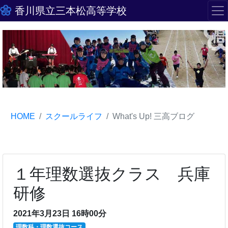
香川県立三本松高等学校
HOME
スクールライフ
What's Up! 三高ブログ
１年理数選抜クラス 兵庫
研修
2021年3月23日 16時00分
理数科・理数選抜コース