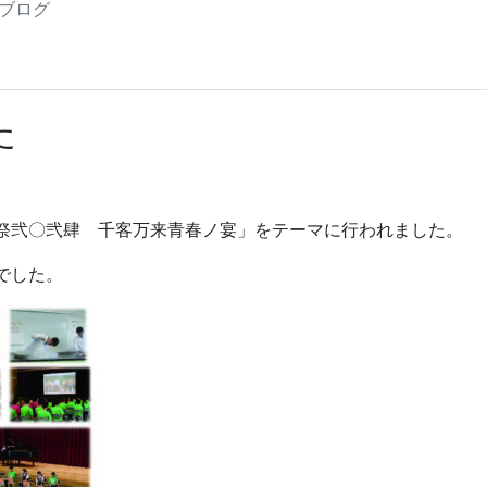
三高ブログ
た
祭弐〇弐肆 千客万来青春ノ宴」をテーマに行われました。
でした。