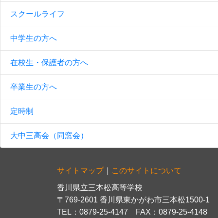
スクールライフ
中学生の方へ
在校生・保護者の方へ
卒業生の方へ
定時制
大中三高会（同窓会）
サイトマップ
｜
このサイトについて
香川県立三本松高等学校
〒769-2601 香川県東かがわ市三本松1500-1
TEL：0879-25-4147 FAX：0879-25-4148