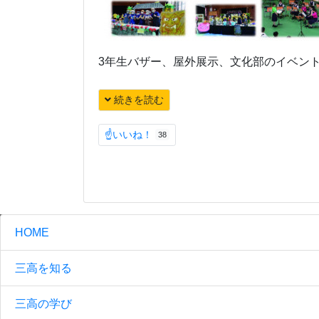
3年生バザー、屋外展示、文化部のイベン
続きを読む
☝いいね！
38
HOME
三高を知る
三高の学び