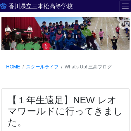
香川県立三本松高等学校
HOME
スクールライフ
What's Up! 三高ブログ
【１年生遠足】NEW レオ
マワールドに行ってきまし
た。