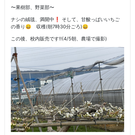
〜果樹部、野菜部〜
ナシの絨毯、満開中❗️ そして、甘酸っぱいいちご
の香り😄 収穫(朝7時30分ごろ)😄
この後、校内販売です‼️(4/5朝、農場で撮影)