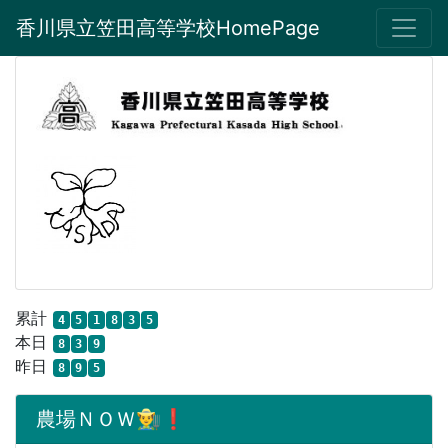
香川県立笠田高等学校HomePage
累計
4
5
1
8
3
5
本日
8
3
9
昨日
8
9
5
農場ＮＯＷ👨‍🌾❗️