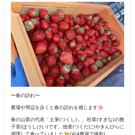
〜春の訪れ〜
農場や周辺を歩くと春の訪れを感じます🌸
春の山菜の代表「土筆(つくし)」。杉菜(すぎな)の胞
子茎(ほうしけい)です。佃煮(つくだに)やきんぴらに
調理して食べていました👨‍🌾(4/4農場で撮影)