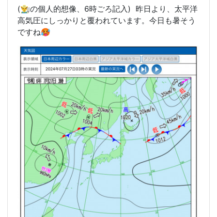
(👨‍🌾の個人的想像、6
時
ごろ記入) 昨日より、太平洋
高気圧にしっかりと覆われています。今日も暑そう
ですね🥵