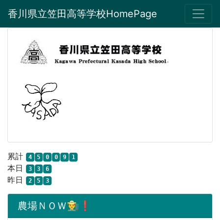
香川県立笠田高等学校HomePage
累計
4
5
0
0
9
1
本日
3
3
6
昨日
2
5
3
農場ＮＯＷ👨‍🌾❗️