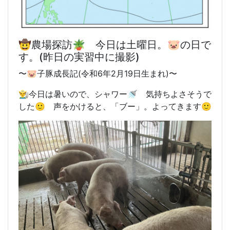
🤠農場探訪🪴 今日は土曜日。🐷の日で
す。(昨日の実習中に撮影)
〜
🐷子豚成長記(令和6年2月19日生まれ)〜
👨‍🌾今日は暑いので、シャワー🚿 気持ちよさそうで
した🙂 声をかけると、「ブー」。よってきます🙂