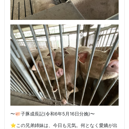
〜🐖子豚成長記(令和6年5月16日分娩)〜
⭐️この兄弟姉妹は、今日も元気。何となく愛嬌が出