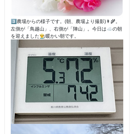
3️⃣農場から
の様子です。(朝、農場より撮影)👨‍🌾。
左側が「鳥越山」、右側が「陣山」。今日は☁️の朝
を迎えました👨‍🌾暖かい朝です。