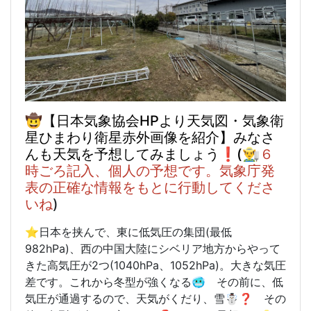
🤠【日本気象協会HPより天気図・気象衛
星ひまわり衛星赤外画像を紹介】みなさ
んも天気を予想してみましょう❗️
(
👨‍🌾
６
時ごろ
記入、個人の予想です。気象庁発
表の正確な情報をもとに行動してくださ
いね
)
⭐️日本を挟んで、東に低気圧の集団(最低
982hPa)、西の中国大陸にシベリア地方からやって
きた高気圧が2つ(1040hPa
、1052hPa)。大きな気圧
差です。これから冬型が強くなる🥶 その前に、低
気圧が通過するので、天気がくだり、雪☃️❓ その