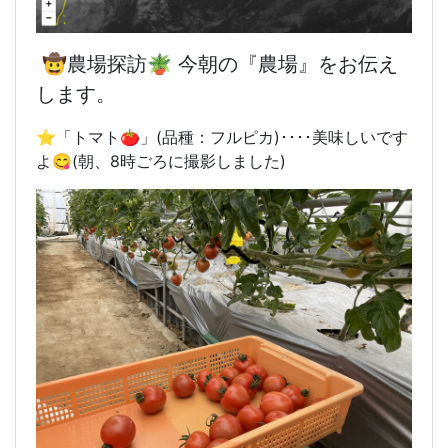
🤠農場探訪🪴 今朝の『農場』
をお伝え
します。
⭐️「トマト🍅」(品種：フルピカ)････美味しいです
よ😋(朝、8時ごろに撮影しました)