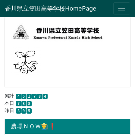
香川県立笠田高等学校HomePage
累計
4
5
1
7
8
4
本日
7
8
8
昨日
8
9
5
農場ＮＯＷ👨‍🌾❗️