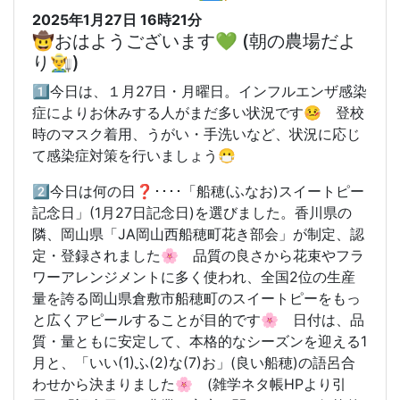
2025年1月27日 16時21分
🤠おはようございます💚 (朝の農場だよ
り👨‍🌾)
1️⃣今日は、１月27日・月
曜日。インフルエンザ感染
症によりお休みする人がまだ多い状況です🤒 登校
時のマスク着用、うがい・手洗いなど、状況に応じ
て感染症対策を行いましょう😷
2️⃣今日は何の日❓････「船穂(ふなお)スイートピー
記念日」(1月27日記念日)を選びました。香川県の
隣、岡山県「JA岡山西船穂町花き部会」が制定、認
定・登録されました🌸 品質の良さから花束やフラ
ワーアレンジメントに多く使われ、全国2位の生産
量を誇る岡山県倉敷市船穂町のスイートピーをもっ
と広くアピールすることが目的です🌸 日付は、品
質・量ともに安定して、本格的なシーズンを迎える1
月と、「いい(1)ふ(2)な(7)お」(良い船穂)の語呂合
わせから決まりました🌸
(雑学ネタ帳HPより引