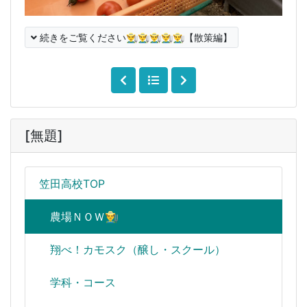
続きをご覧ください👨‍🌾👨‍🌾👨‍🌾👨‍🌾👨‍🌾【散策編】
[無題]
笠田高校TOP
農場ＮＯＷ👨‍🌾
翔べ！カモスク（醸し・スクール）
学科・コース