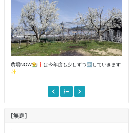
農場NOW👨‍🌾❗️は今年度も少しずつ🆙していきます
✨
[無題]