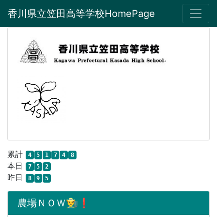
香川県立笠田高等学校HomePage
累計
4
5
1
7
4
8
本日
7
5
2
昨日
8
9
5
農場ＮＯＷ👨‍🌾❗️