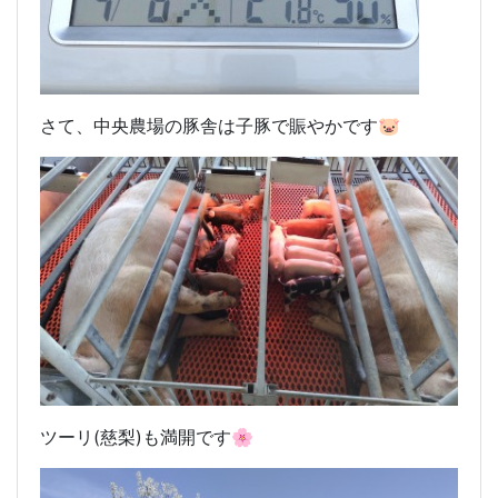
さて、中央農場の豚舎は子豚で賑やかです🐷
ツーリ(慈梨)も満開です🌸