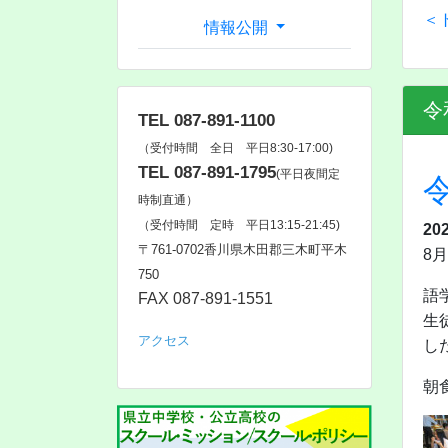
＜
情報公開
令
TEL 087-891-1100
（受付時間 全日 平日8:30-17:00)
TEL 087-891-1795
(平日夜間定
時制直通）
（受付時間 定時 平日13:15-21:45)
20
〒761‐0702香川県木田郡三木町平木
8
750
語
FAX 087-891-1551
生
アクセス
し
朝