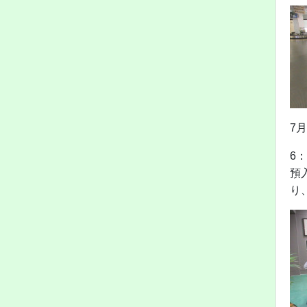
7
6
預
り