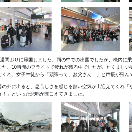
2週間ぶりに帰国しました。雨の中での出国でしたが、機内に
した。10時間のフライトで疲れが残る中でしたが、たくましい
てくれ、女子生徒から「頑張って、お父さん！」と声援が飛ん
港の外に出ると、息苦しさを感じる熱い空気が出迎えてくれ「
う！」といった悲鳴が聞こえてきました。