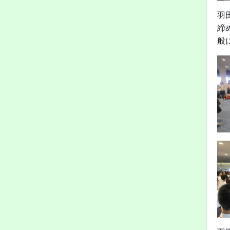
羽
締
般