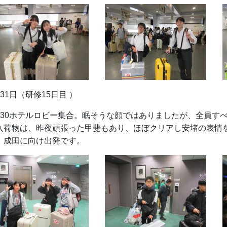
月31日（研修15日目 ）
：30ホテルロビー集合。眠そうな顔ではありましたが、全員す
入荷物は、昨夜頑張った甲斐もあり、ほぼクリアし安堵の表情
、成田に向け出発です。