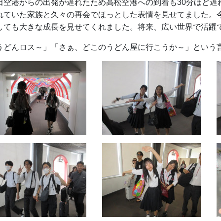
田空港からの出発が遅れたため高松空港への到着も30分ほど遅
れていた家族と久々の再会でほっとした表情を見せてました。
しても大きな成長を見せてくれました。将来、広い世界で活躍
うどんロス～」「さぁ、どこのうどん屋に行こうか～」という