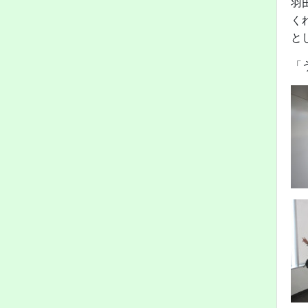
羽
く
と
「