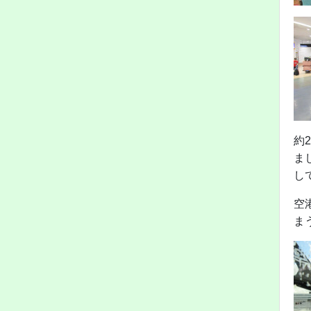
約
ま
し
空
ま