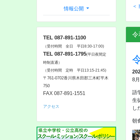
＜
情報公開
令
TEL 087-891-1100
（受付時間 全日 平日8:30-17:00)
TEL 087-891-1795
(平日夜間定
時制直通）
（受付時間 定時 平日13:15-21:45)
20
〒761‐0702香川県木田郡三木町平木
8
750
語
FAX 087-891-1551
生
アクセス
し
朝