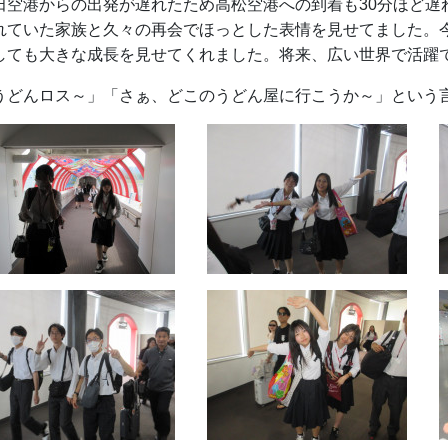
田空港からの出発が遅れたため高松空港への到着も30分ほど遅
れていた家族と久々の再会でほっとした表情を見せてました。
しても大きな成長を見せてくれました。将来、広い世界で活躍
うどんロス～」「さぁ、どこのうどん屋に行こうか～」という