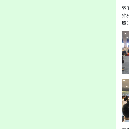
羽
締
般