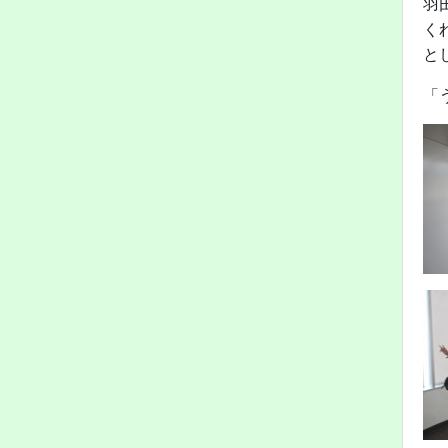
羽
く
と
「