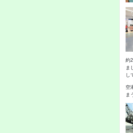
約
ま
し
空
ま