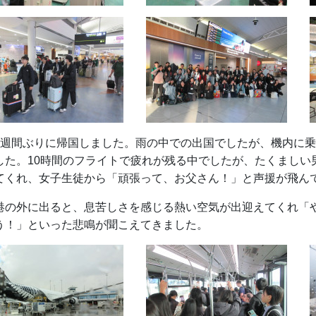
2週間ぶりに帰国しました。雨の中での出国でしたが、機内に
した。10時間のフライトで疲れが残る中でしたが、たくましい
てくれ、女子生徒から「頑張って、お父さん！」と声援が飛ん
港の外に出ると、息苦しさを感じる熱い空気が出迎えてくれ「
う！」といった悲鳴が聞こえてきました。