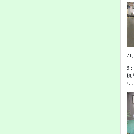
7
6
預
り