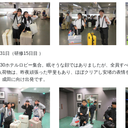
月31日（研修15日目 ）
：30ホテルロビー集合。眠そうな顔ではありましたが、全員す
入荷物は、昨夜頑張った甲斐もあり、ほぼクリアし安堵の表情
、成田に向け出発です。