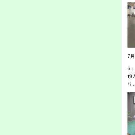
7
6
預
り