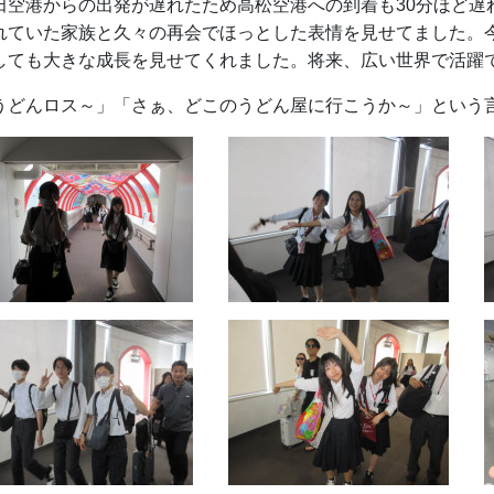
田空港からの出発が遅れたため高松空港への到着も30分ほど遅
れていた家族と久々の再会でほっとした表情を見せてました。
しても大きな成長を見せてくれました。将来、広い世界で活躍
うどんロス～」「さぁ、どこのうどん屋に行こうか～」という