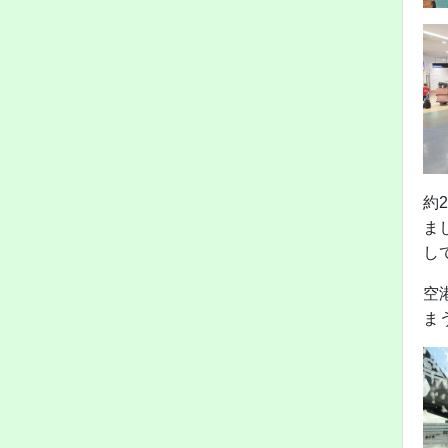
約
ま
し
空
ま