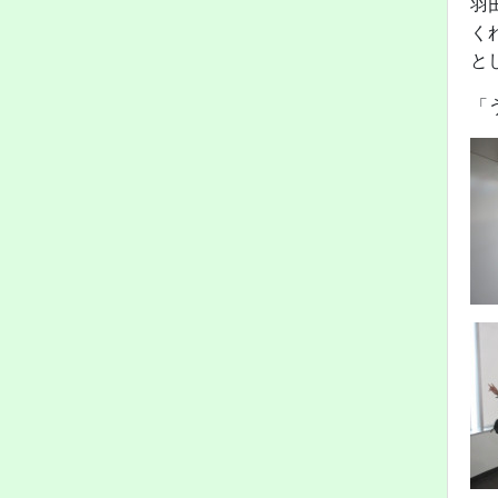
羽
く
と
「