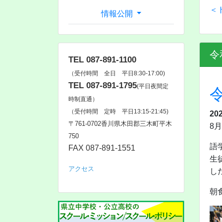
＜
情報公開
令
TEL 087-891-1100
（受付時間 全日 平日8:30-17:00)
TEL 087-891-1795
(平日夜間定
時制直通）
（受付時間 定時 平日13:15-21:45)
20
〒761‐0702香川県木田郡三木町平木
8
750
語
FAX 087-891-1551
生
アクセス
し
朝