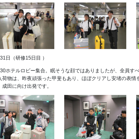
月31日（研修15日目 ）
：30ホテルロビー集合。眠そうな顔ではありましたが、全員す
入荷物は、昨夜頑張った甲斐もあり、ほぼクリアし安堵の表情
、成田に向け出発です。