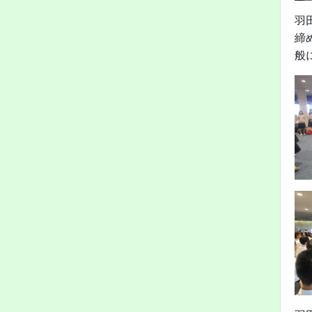
羽
締
般