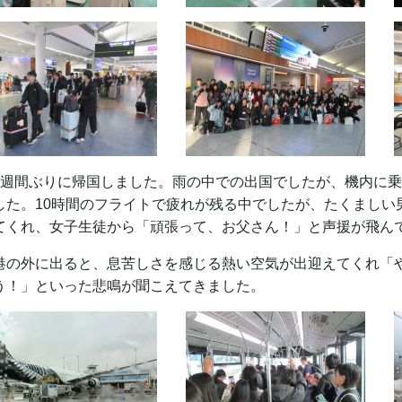
2週間ぶりに帰国しました。雨の中での出国でしたが、機内に
した。10時間のフライトで疲れが残る中でしたが、たくましい
てくれ、女子生徒から「頑張って、お父さん！」と声援が飛ん
港の外に出ると、息苦しさを感じる熱い空気が出迎えてくれ「
う！」といった悲鳴が聞こえてきました。