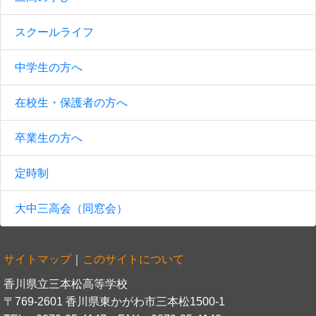
スクールライフ
中学生の方へ
在校生・保護者の方へ
卒業生の方へ
定時制
大中三高会（同窓会）
サイトマップ
｜
このサイトについて
香川県立三本松高等学校
〒769-2601 香川県東かがわ市三本松1500-1