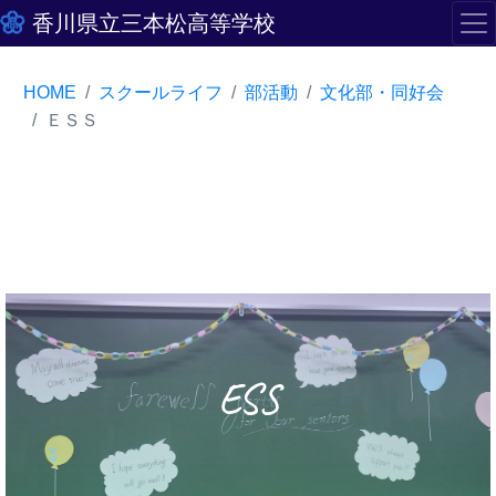
香川県立三本松高等学校
HOME
スクールライフ
部活動
文化部・同好会
ＥＳＳ
ESS