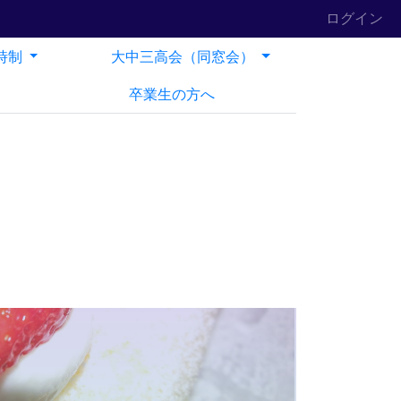
ログイン
時制
大中三高会（同窓会）
卒業生の方へ