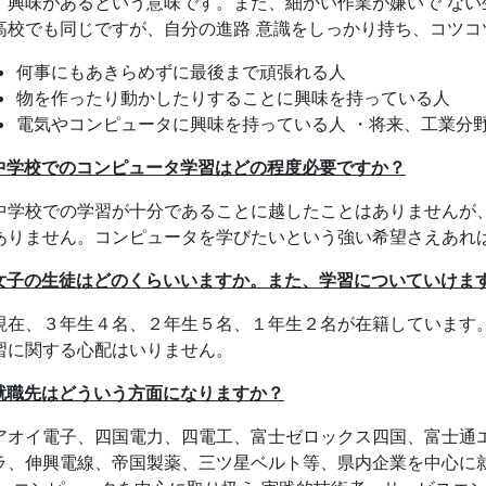
。興味があるという意味です。また、細かい作業が嫌いで ない
高校でも同じですが、自分の進路 意識をしっかり持ち、コツコ
何事にもあきらめずに最後まで頑張れる人
物を作ったり動かしたりすることに興味を持っている人
電気やコンピュータに興味を持っている人 ・将来、工業分
中学校でのコンピュータ学習はどの程度必要ですか？
学校での学習が十分であることに越したことはありませんが、
ありません。コンピュータを学びたいという強い希望さえあれ
女子の生徒はどのくらいいますか。また、学習についていけま
在、３年生４名、２年生５名、１年生２名が在籍しています。
習に関する心配はいりません。
就職先はどういう方面になりますか？
オイ電子、四国電力、四電工、富士ゼロックス四国、富士通エ
ラ、伸興電線、帝国製薬、三ツ星ベルト等、県内企業を中心に