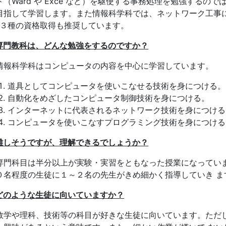
ト（Ward や Exce など）を駆使する事務処理を勉強するの
目指して学習します。また情報科学科では、ネットワーク工事
D３種の資格取得も推奨しています。
専門教科は、どんな勉強をするのですか？
報科学科はコンピュータの内容を中心に学習しています。
道具としてコンピュータを使いこなせる技術を身につける。
自動化をめざしたコンピュータ制御技術を身につける。
インターネットに代表されるネットワーク技術を身につける
コンピュータを使いこなすプログラミング技術を身につける
難しそうですが、理解できるでしょうか？
門科目は半分以上が実験・実習をともなった授業になっていま
０名程度の生徒に１～２名の先生がきめ細かく指導していき ま
どのような生徒に向いていますか？
学や理科、技術等の科目が好きな生徒に向いています。ただし