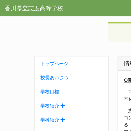
香川県立志度高等学校
情
トップページ
校長あいさつ
○
学校目標
商
率
学校紹介
志
コ
学科紹介
る