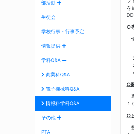
フ
部活動
を
D
生徒会
○
学校行事・行事予定
情
情報提供
学科Q&A
商業科Q&A
○
電子機械科Q&A
専
情報科学科Q&A
１
○
その他
数
PTA