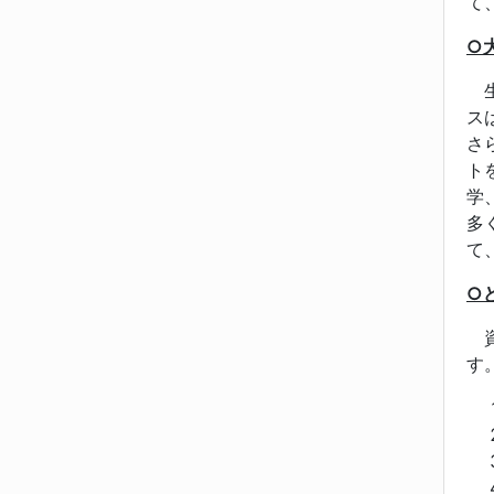
て
○
生
ス
さ
ト
学
多
て
○
資
す