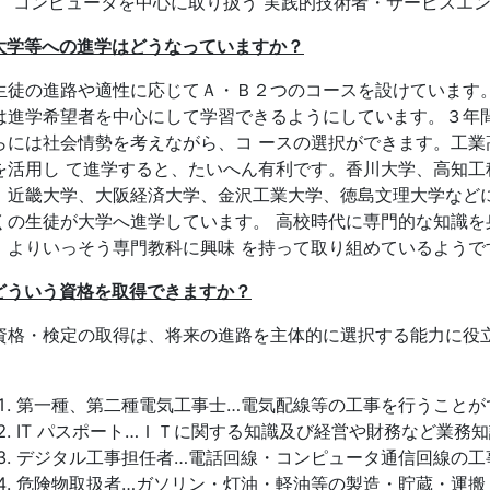
、 コンピュータを中心に取り扱う 実践的技術者・サービスエ
大学等への進学はどうなっていますか？
徒の進路や適性に応じてＡ・Ｂ２つのコースを設けています。
は進学希望者を中心にして学習できるようにしています。３年
らには社会情勢を考えながら、コ ースの選択ができます。工業
を活用し て進学すると、たいへん有利です。香川大学、高知工
、近畿大学、大阪経済大学、金沢工業大学、徳島文理大学など
くの生徒が大学へ進学しています。 高校時代に専門的な知識
、よりいっそう専門教科に興味 を持って取り組めているようで
どういう資格を取得できますか？
格・検定の取得は、将来の進路を主体的に選択する能力に役立つ
。
第一種、第二種電気工事士…電気配線等の工事を行うことが
IT パスポート…ＩＴに関する知識及び経営や財務など業務
デジタル工事担任者…電話回線・コンピュータ通信回線の工
危険物取扱者…ガソリン・灯油・軽油等の製造・貯蔵・運搬