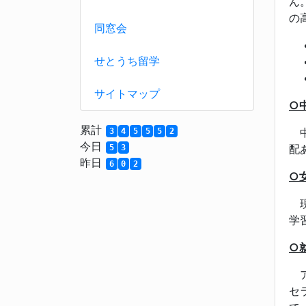
ん
の
同窓会
せとうち留学
サイトマップ
○
累計
中
3
4
5
5
5
2
今日
配
5
3
昨日
6
0
2
○
現
学
○
ア
セ