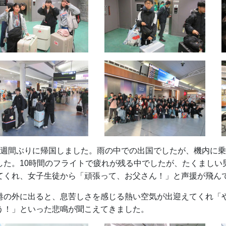
2週間ぶりに帰国しました。雨の中での出国でしたが、機内に
した。10時間のフライトで疲れが残る中でしたが、たくましい
てくれ、女子生徒から「頑張って、お父さん！」と声援が飛ん
港の外に出ると、息苦しさを感じる熱い空気が出迎えてくれ「
う！」といった悲鳴が聞こえてきました。