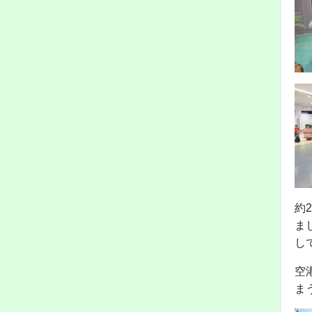
約
ま
し
空
ま