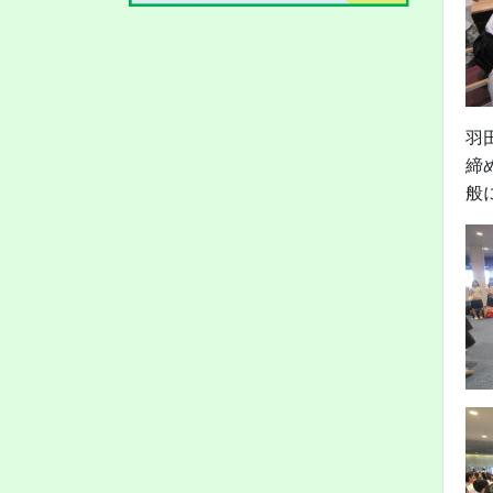
羽
締
般