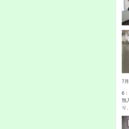
7
6
預
り