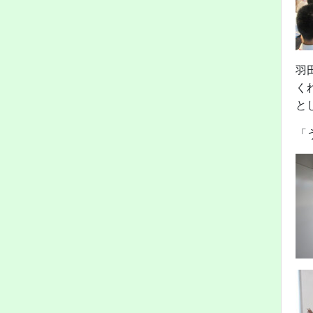
羽
く
と
「