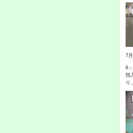
7
6
預
り