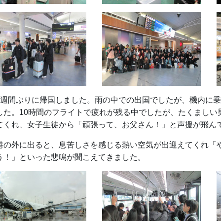
2週間ぶりに帰国しました。雨の中での出国でしたが、機内に
した。10時間のフライトで疲れが残る中でしたが、たくましい
てくれ、女子生徒から「頑張って、お父さん！」と声援が飛ん
港の外に出ると、息苦しさを感じる熱い空気が出迎えてくれ「
う！」といった悲鳴が聞こえてきました。