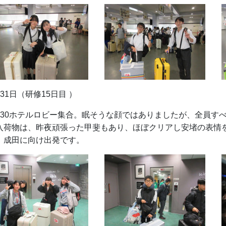
月31日（研修15日目 ）
：30ホテルロビー集合。眠そうな顔ではありましたが、全員す
入荷物は、昨夜頑張った甲斐もあり、ほぼクリアし安堵の表情
、成田に向け出発です。