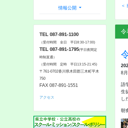
＜
情報公開
令
TEL 087-891-1100
（受付時間 全日 平日8:30-17:00)
TEL 087-891-1795
(平日夜間定
時制直通）
（受付時間 定時 平日13:15-21:45)
20
〒761‐0702香川県木田郡三木町平木
8
750
語
FAX 087-891-1551
生
アクセス
し
朝