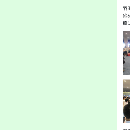
羽
締
般