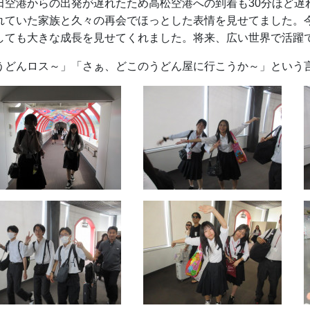
田空港からの出発が遅れたため高松空港への到着も30分ほど遅
れていた家族と久々の再会でほっとした表情を見せてました。
しても大きな成長を見せてくれました。将来、広い世界で活躍
うどんロス～」「さぁ、どこのうどん屋に行こうか～」という