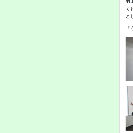
羽
く
と
「