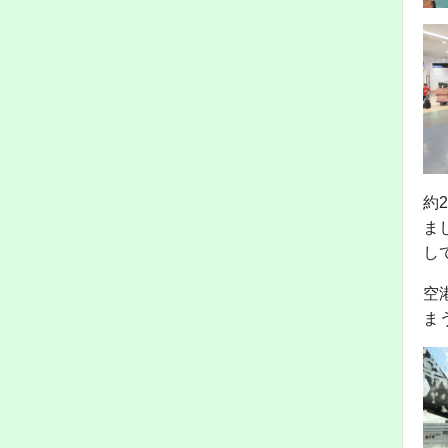
約
ま
し
空
ま