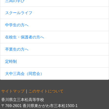
三高の学び
スクールライフ
中学生の方へ
在校生・保護者の方へ
卒業生の方へ
定時制
大中三高会（同窓会）
サイトマップ
｜
このサイトについて
香川県立三本松高等学校
〒769-2601 香川県東かがわ市三本松1500-1